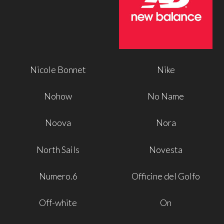
Nicole Bonnet
Nike
Nohow
No Name
Noova
Nora
North Sails
Novesta
Numero.6
Officine del Golfo
Off-white
On