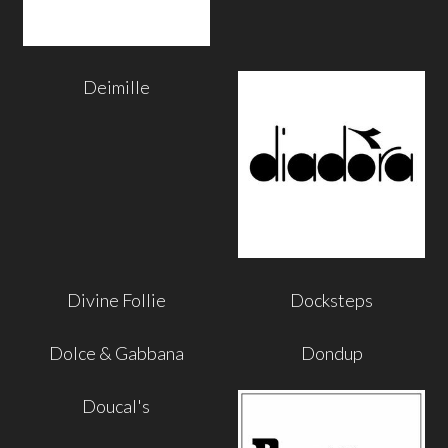
Deimille
Divine Follie
Docksteps
Dolce & Gabbana
Dondup
Doucal's