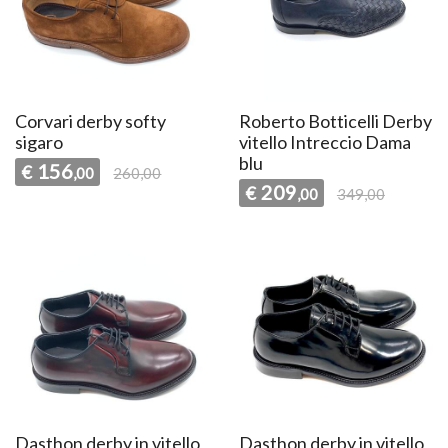
Corvari derby softy
Roberto Botticelli Derby
sigaro
vitello Intreccio Dama
blu
156
€
,00
260,00
209
€
,00
349,00
Dasthon derby in vitello
Dasthon derby in vitello