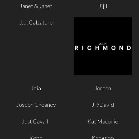
Janet & Janet
Jijil
J. J. Calzature
Joia
Jordan
Joseph Cheaney
JP/David
Just Cavalli
Kat Maconie
Kebo
Keh•noo