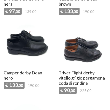
nera
brown
97
133
€
€
,00
139,00
,00
190,00
Camper derby Dean
Triver Flight derby
nero
vitello grigio pergamena
coda di rondine
133
€
,00
190,00
90
€
,00
225,00