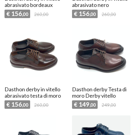
abrasivato bordeaux
abrasivato nero
156
156
€
€
,00
260,00
,00
260,00
Dasthon derby in vitello
Dasthon derby Testa di
abrasivato testa di moro
moro Derby vitello
156
149
€
€
,00
260,00
,00
249,00