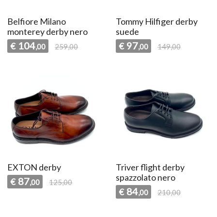
Belfiore Milano
Tommy Hilfiger derby
monterey derby nero
suede
104
97
€
€
,00
259,00
,00
149,00
EXTON derby
Triver flight derby
spazzolato nero
87
€
,00
125,00
84
€
,00
210,00