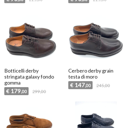
Botticelli derby
Cerbero derby grain
stringata galaxy fondo
testa di moro
gomma
147
€
,00
245,00
179
€
,00
299,00