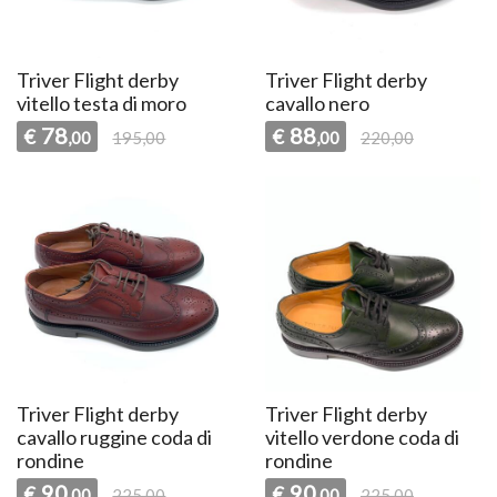
Triver Flight derby
Triver Flight derby
vitello testa di moro
cavallo nero
78
88
€
€
,00
195,00
,00
220,00
Triver Flight derby
Triver Flight derby
cavallo ruggine coda di
vitello verdone coda di
rondine
rondine
90
90
€
€
,00
225,00
,00
225,00