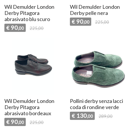
Wil Demulder London
Wil Demulder London
Derby Pitagora
Derby pelle nera
abrasivato blu scuro
90
€
,00
225,00
90
€
,00
225,00
Wil Demulder London
Pollini derby senza lacci
Derby Pitagora
coda di rondine verde
abrasivato bordeaux
130
€
,00
289,00
90
€
,00
225,00