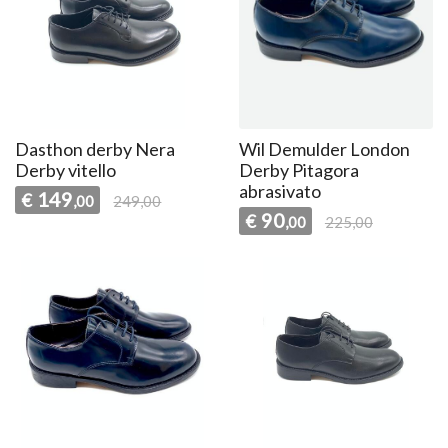
Dasthon derby Nera
Wil Demulder London
Derby vitello
Derby Pitagora
abrasivato
149
€
,00
249,00
90
€
,00
225,00