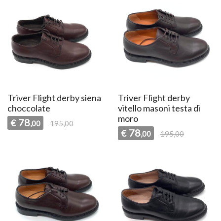
Triver Flight derby siena
Triver Flight derby
choccolate
vitello masoni testa di
moro
78
€
,00
195,00
78
€
,00
195,00