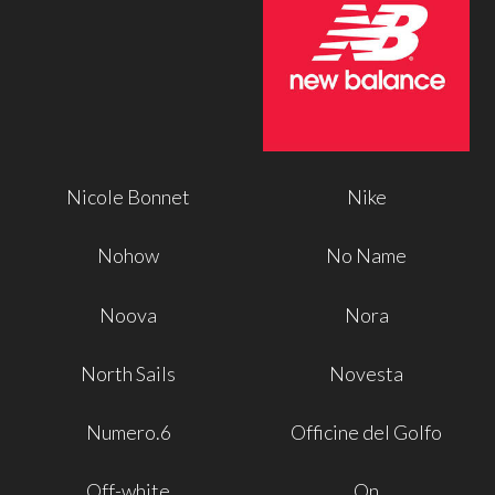
Nicole Bonnet
Nike
Nohow
No Name
Noova
Nora
North Sails
Novesta
Numero.6
Officine del Golfo
Off-white
On