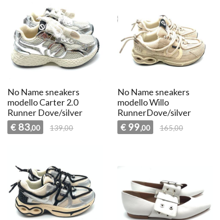
No Name sneakers
No Name sneakers
modello Carter 2.0
modello Willo
Runner Dove/silver
RunnerDove/silver
83
99
€
€
,00
139,00
,00
165,00