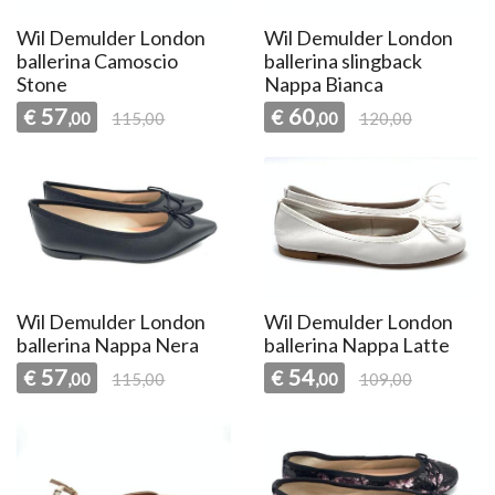
Wil Demulder London
Wil Demulder London
ballerina Camoscio
ballerina slingback
Stone
Nappa Bianca
57
60
€
€
,00
115,00
,00
120,00
Wil Demulder London
Wil Demulder London
ballerina Nappa Nera
ballerina Nappa Latte
57
54
€
€
,00
115,00
,00
109,00