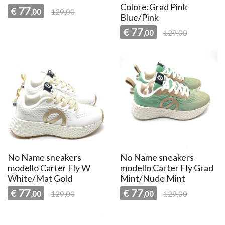
Colore:Grad Pink
77
€
,00
129,00
Blue/Pink
77
€
,00
129,00
No Name sneakers
No Name sneakers
modello Carter Fly W
modello Carter Fly Grad
White/Mat Gold
Mint/Nude Mint
77
77
€
€
,00
129,00
,00
129,00