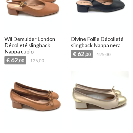
Wil Demulder London
Divine Follie Décolleté
Décolleté slingback
slingback Nappa nera
Nappa cuoio
62
€
,00
125,00
62
€
,00
125,00