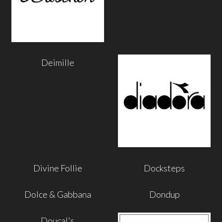
Deimille
Divine Follie
Docksteps
Dolce & Gabbana
Dondup
Doucal's