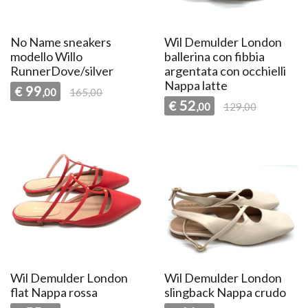
No Name sneakers
Wil Demulder London
modello Willo
ballerina con fibbia
RunnerDove/silver
argentata con occhielli
Nappa latte
99
€
,00
165,00
52
€
,00
129,00
Wil Demulder London
Wil Demulder London
flat Nappa rossa
slingback Nappa crudo