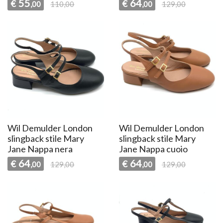
55
64
€
€
,00
110,00
,00
129,00
Wil Demulder London
Wil Demulder London
slingback stile Mary
slingback stile Mary
Jane Nappa nera
Jane Nappa cuoio
64
64
€
€
,00
129,00
,00
129,00