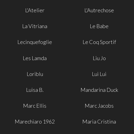
L'Atelier
L'Autrechose
La Vitriana
Le Babe
Lecinquefoglie
Le Coq Sportif
Les Lamda
Liu Jo
Loriblu
Lui Lui
Luisa B.
Mandarina Duck
Marc Ellis
Marc Jacobs
Marechiaro 1962
Maria Cristina