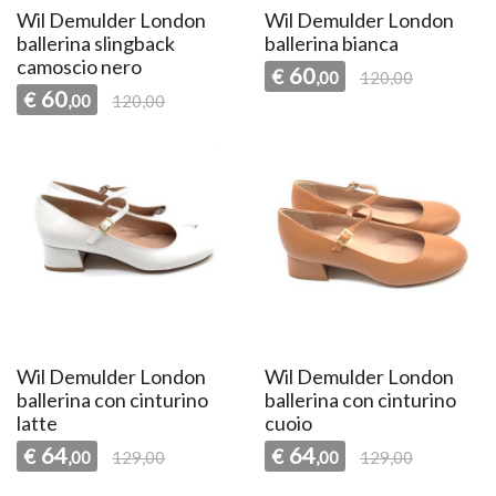
Wil Demulder London
Wil Demulder London
ballerina slingback
ballerina bianca
camoscio nero
60
€
,00
120,00
60
€
,00
120,00
Wil Demulder London
Wil Demulder London
ballerina con cinturino
ballerina con cinturino
latte
cuoio
64
64
€
€
,00
129,00
,00
129,00