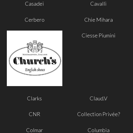
Casadei
Cavalli
Cerbero
Chie Mihara
Ciesse Piumini
Clarks
Claud.V
CNR
Collection Privée?
Colmar
Columbia