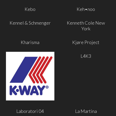
Kebo
Keh•noo
Kennel & Schmenger
Kenneth Cole New
York
Kharisma
Kjøre Project
L4K3
Laboratori 04
La Martina