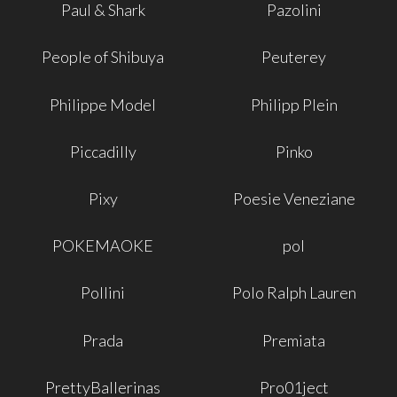
Paul & Shark
Pazolini
People of Shibuya
Peuterey
Philippe Model
Philipp Plein
Piccadilly
Pinko
Pixy
Poesie Veneziane
POKEMAOKE
pol
Pollini
Polo Ralph Lauren
Prada
Premiata
PrettyBallerinas
Pro01ject