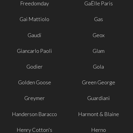
Freedomday
GaËlle Paris
Gai Mattiolo
Gas
Gaudí
Geox
Giancarlo Paoli
Glam
Godier
Gola
Golden Goose
Green George
Greymer
Guardiani
Handerson Baracco
Harmont & Blaine
Henry Cotton's
Herno