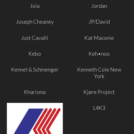
Joia
Jordan
Joseph Cheaney
JP/David
Just Cavalli
Kat Maconie
Kebo
Keh•noo
Kennel & Schmenger
Kenneth Cole New
York
Kharisma
Kjøre Project
L4K3