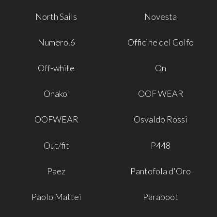
North Sails
Novesta
Numero.6
Officine del Golfo
Off-white
On
Onako'
OOF WEAR
OOFWEAR
Osvaldo Rossi
Out/fit
P448
Paez
Pantofola d'Oro
Paolo Mattei
Paraboot