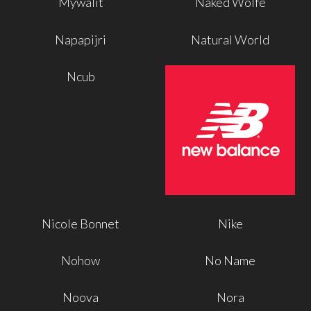
Mywalit
Naked Wolfe
Napapijri
Natural World
Ncub
Nicole Bonnet
Nike
Nohow
No Name
Noova
Nora