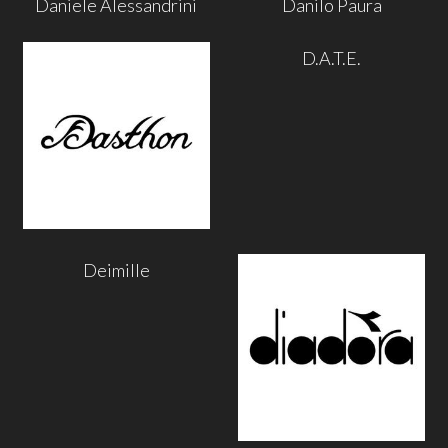
Daniele Alessandrini
Danilo Paura
D.A.T.E.
Deimille