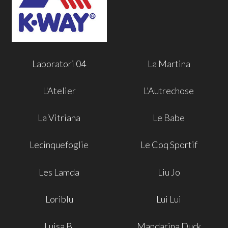
Laboratori 04
La Martina
L'Atelier
L'Autrechose
La Vitriana
Le Babe
Lecinquefoglie
Le Coq Sportif
Les Lamda
Liu Jo
Loriblu
Lui Lui
Luisa B.
Mandarina Duck