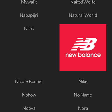
Mywalit
Naked Wolfe
Napapijri
Natural World
Ncub
Nicole Bonnet
Nike
Nohow
No Name
Noova
Nora