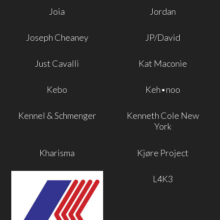
Joia
Jordan
Joseph Cheaney
JP/David
Just Cavalli
Kat Maconie
Kebo
Keh•noo
Kennel & Schmenger
Kenneth Cole New
York
Kharisma
Kjøre Project
L4K3