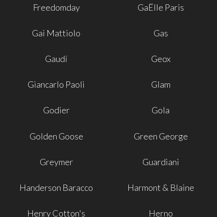
Freedomday
GaËlle Paris
Gai Mattiolo
Gas
Gaudí
Geox
Giancarlo Paoli
Glam
Godier
Gola
Golden Goose
Green George
Greymer
Guardiani
Handerson Baracco
Harmont & Blaine
Henry Cotton's
Herno