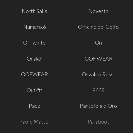
North Sails
Novesta
Numero.6
Officine del Golfo
Off-white
On
Onako'
OOF WEAR
OOFWEAR
Osvaldo Rossi
Out/fit
P448
Paez
Pantofola d'Oro
Paolo Mattei
Paraboot