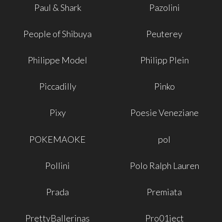
Paul & Shark
Pazolini
People of Shibuya
Peuterey
Philippe Model
Philipp Plein
Piccadilly
Pinko
Pixy
Poesie Veneziane
POKEMAOKE
pol
Pollini
Polo Ralph Lauren
Prada
Premiata
PrettyBallerinas
Pro01ject