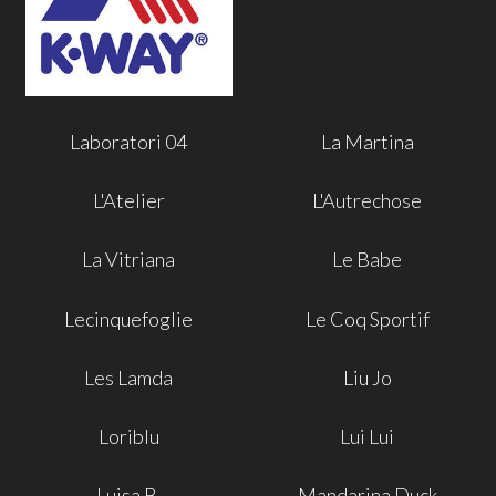
Laboratori 04
La Martina
L'Atelier
L'Autrechose
La Vitriana
Le Babe
Lecinquefoglie
Le Coq Sportif
Les Lamda
Liu Jo
Loriblu
Lui Lui
Luisa B.
Mandarina Duck