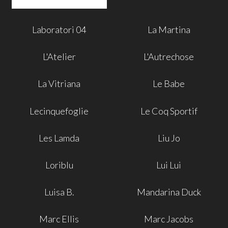
Laboratori 04
La Martina
L'Atelier
L'Autrechose
La Vitriana
Le Babe
Lecinquefoglie
Le Coq Sportif
Les Lamda
Liu Jo
Loriblu
Lui Lui
Luisa B.
Mandarina Duck
Marc Ellis
Marc Jacobs