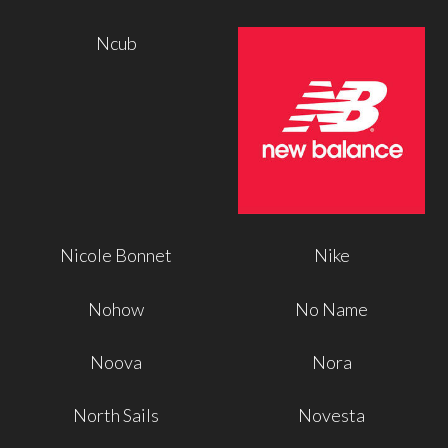
Ncub
Nicole Bonnet
Nike
Nohow
No Name
Noova
Nora
North Sails
Novesta