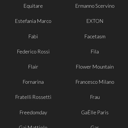
Equitare
Ermanno Scervino
Estefania Marco
EXTON
Fabi
Facetasm
Federico Rossi
Fila
Flair
Flower Mountain
Fornarina
Francesco Milano
Fratelli Rossetti
Frau
Freedomday
GaËlle Paris
Gai Mattiolo
Gas