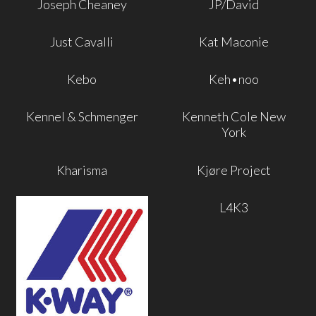
Joseph Cheaney
JP/David
Just Cavalli
Kat Maconie
Kebo
Keh•noo
Kennel & Schmenger
Kenneth Cole New
York
Kharisma
Kjøre Project
L4K3