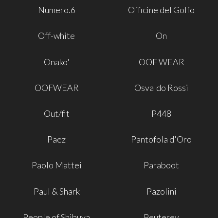
Numero.6
Officine del Golfo
Off-white
On
Onako'
OOF WEAR
OOFWEAR
Osvaldo Rossi
Out/fit
P448
Paez
Pantofola d'Oro
Paolo Mattei
Paraboot
Paul & Shark
Pazolini
People of Shibuya
Peuterey