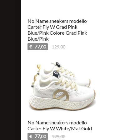
No Name sneakers modello
Carter Fly W Grad Pink
Blue/Pink Colore:Grad Pink
Blue/Pink
77
€
129,00
,00
No Name sneakers modello
Carter Fly W White/Mat Gold
77
€
129,00
,00