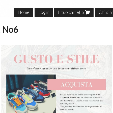
Home
Login
Il tuo carrello
Chi si
. No6