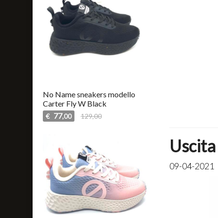
No Name sneakers modello
Carter Fly W Black
77
€
129,00
,00
Uscita
09-04-2021