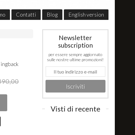
amo
Contatti
Blog
English version
Newsletter
subscription
per essere sempre aggiornato
sulle nostre ultime promozioni!
slingback
390,00
Iscriviti
Visti di recente