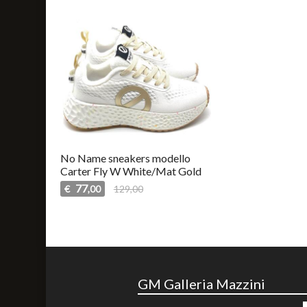
No Name sneakers modello
Carter Fly W White/Mat Gold
77
€
129,00
,00
GM Galleria Mazzini