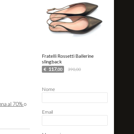
Fratelli Rossetti Ballerine
slingback
117
€
390,00
,00
Nome
nna al 70%
o
Email