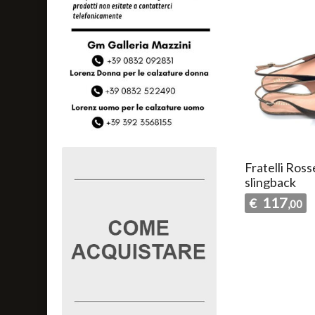
Fratelli Ross
slingback
117
€
,00