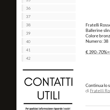
36
37
Fratelli Ross
38
Ballerine sli
39
Colore bron
Numero: 38
40
41
€ 390 -70%=
42
Continua lo 
di
Fratelli R