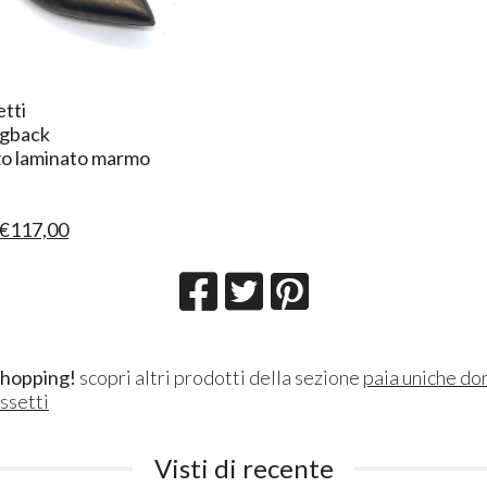
etti
ngback
zo laminato marmo
€117,00
shopping!
scopri altri prodotti della sezione
paia uniche do
ossetti
Visti di recente