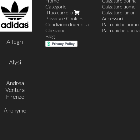
Home
Calzature donna
Categorie
Calzature uomo
Il tuo carrello
Calzature junior
Privacy e Cookies
Accessori
Condizioni di vendita
Paia uniche uomo
Chi siamo
Paia uniche donna
Blog
35
Allegri
36
37
38
39
Alysi
40
41
42
Andrea
Ventura
Firenze
Anonyme