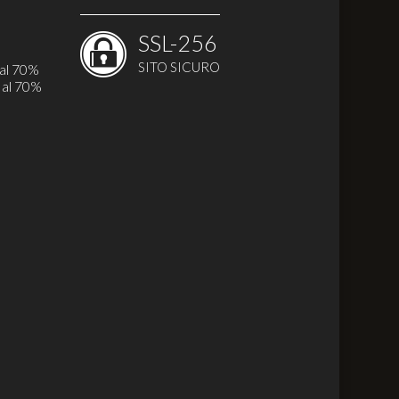
SSL-256
SITO SICURO
 al 70%
 al 70%