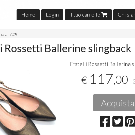
Home
Login
Il tuo carrello
Chi si
na al 70%
li Rossetti Ballerine slingback
Fratelli Rossetti Ballerine 
117
,00
€
Acquista