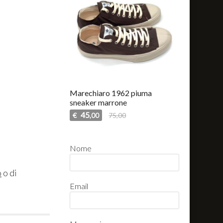
Marechiaro 1962 piuma
sneaker marrone
45
€
75,00
,00
Nome
o
o di
Email