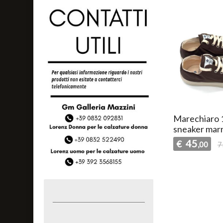
Marechiaro 
sneaker mar
45
€
,00
7