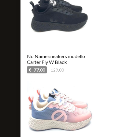
No Name sneakers modello
Carter Fly W Black
77
€
129,00
,00