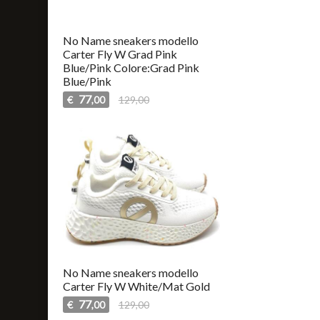
No Name sneakers modello
Carter Fly W Grad Pink
Blue/Pink Colore:Grad Pink
Blue/Pink
77
€
129,00
,00
No Name sneakers modello
Carter Fly W White/Mat Gold
77
€
129,00
,00