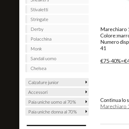
Stivaletti
Stringate
​Marechiaro
Derby
Colore:marr
Polacchina
Numero dispo
41
Monk
Sandali uomo
€75-40%=€
Chelsea
Calzature junior
Accessori
Continua lo 
Paia uniche uomo al 70%
Marechiaro 
Paia uniche donna al 70%