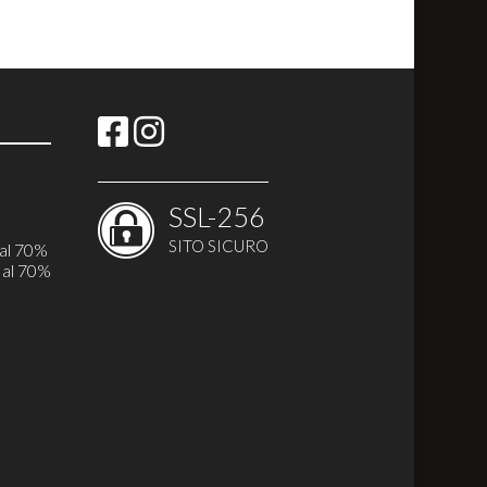
SSL-256
i
SITO SICURO
 al 70%
 al 70%