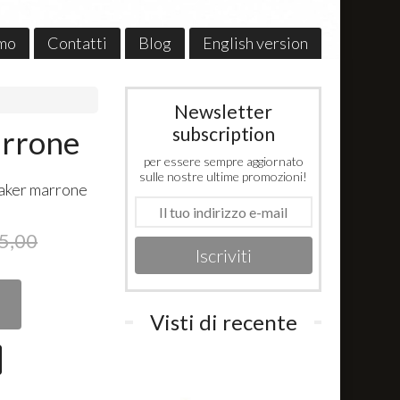
amo
Contatti
Blog
English version
Newsletter
subscription
arrone
per essere sempre aggiornato
sulle nostre ultime promozioni!
aker marrone
5,00
Iscriviti
Visti di recente