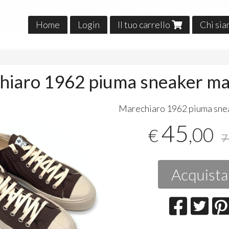
Home
Login
Il tuo carrello
Chi si
o
hiaro 1962 piuma sneaker m
​Marechiaro 1962 piuma sne
45
,00
€
7
Acquista