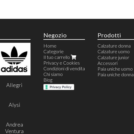
Negozio
Prodotti
Home
Calzature donna
Categorie
Calzature uomo
Il tuo carrello
Calzature estive
Calzature junior
Privacy e Cookies
Calzature invernal
Accessori
Condizioni di vendita
Espradillas uomo
Paia uniche uomo
Chi siamo
Mocassini
Paia uniche donna
Blog
Sneakers
Allegri
Stivaletti
Stringate
Derby
Polacchina
Alysi
Monk
Sandali uomo
Chelsea
Andrea
Ventura