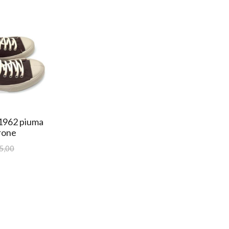
1962 piuma
rone
5,00