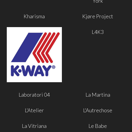
York
Kharisma
Kjøre Project
L4K3
Laboratori 04
La Martina
L'Atelier
L'Autrechose
La Vitriana
Le Babe