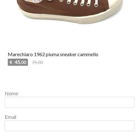
Marechiaro 1962 piuma sneaker cammello
45
€
75,00
,00
Nome
Email