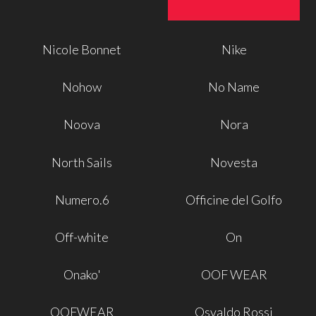
Nicole Bonnet
Nike
Nohow
No Name
Noova
Nora
North Sails
Novesta
Numero.6
Officine del Golfo
Off-white
On
Onako'
OOF WEAR
OOFWEAR
Osvaldo Rossi