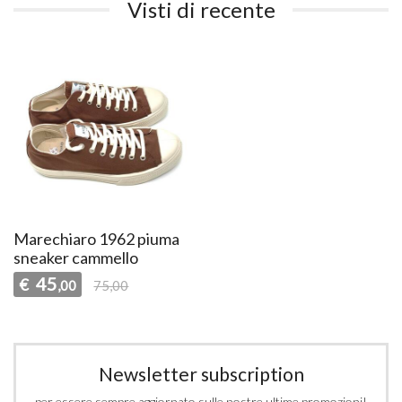
Visti di recente
Marechiaro 1962 piuma
sneaker cammello
45
€
,00
75,00
Newsletter subscription
per essere sempre aggiornato sulle nostre ultime promozioni!