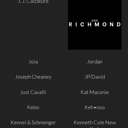
J. J. Calzature
Joia
Jordan
Joseph Cheaney
JP/David
Just Cavalli
Kat Maconie
Kebo
Keh•noo
Kennel & Schmenger
Kenneth Cole New