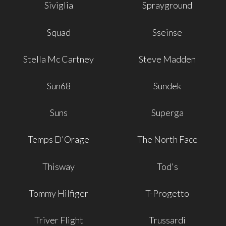
Siviglia
Sprayground
Squad
Sseinse
Stella Mc Cartney
Steve Madden
Sun68
Sundek
Suns
Superga
Temps D'Orage
The North Face
Thisway
Tod's
Tommy Hilfiger
T-Progetto
Triver Flight
Trussardi