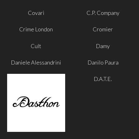
Covari
C.P. Company
Crime London
Cromier
Cult
Damy
Daniele Alessandrini
Danilo Paura
D.A.T.E.