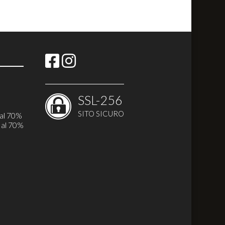
SSL-256
i
SITO SICURO
 al 70%
 al 70%