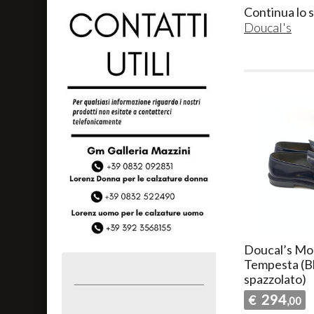
Continua lo 
Doucal's
Doucal’s Mo
Tempesta (B
spazzolato)
294
€
,00