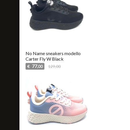
No Name sneakers modello
Carter Fly W Black
77
€
129,00
,00