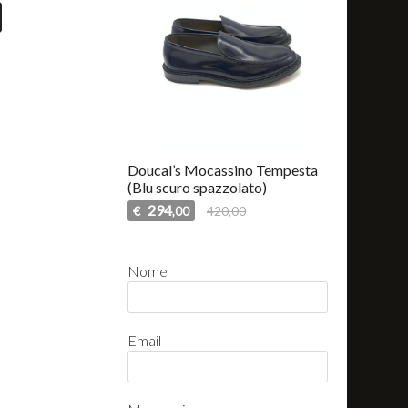
Doucal’s Mocassino Tempesta
(Blu scuro spazzolato)
294
€
420,00
,00
Nome
Email