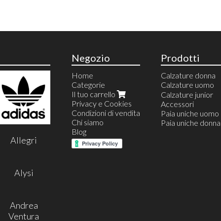
Negozio
Prodotti
Home
Calzature donna
Categorie
Calzature uomo
Il tuo carrello
Calzature estive
Calzature junior
Privacy e Cookies
Calzature invernal
Accessori
Condizioni di vendita
Espradillas uomo
Paia uniche uomo
Chi siamo
Mocassini
Paia uniche donna
Blog
Sneakers
Allegri
Stivaletti
Stringate
Derby
Polacchina
Alysi
Monk
Sandali uomo
Chelsea
Andrea
Ventura