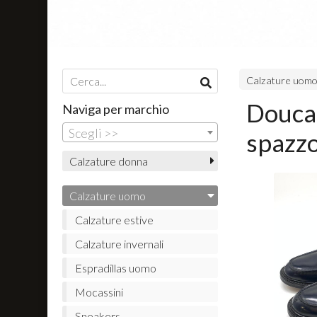
Calzature uom
Doucal
Naviga per marchio
Scegli >>
spazzo
Calzature donna
Calzature uomo
Calzature estive
Calzature invernali
Espradillas uomo
Mocassini
Sneakers