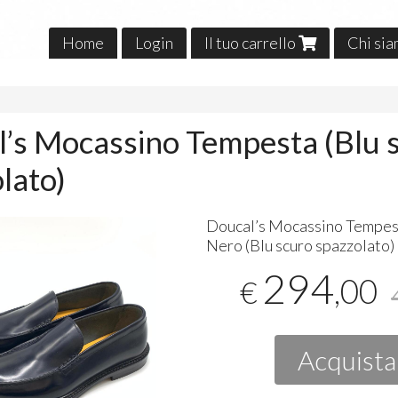
Home
Login
Il tuo carrello
Chi si
o
’s Mocassino Tempesta (Blu 
lato)
Doucal’s Mocassino Tempes
Nero (Blu scuro spazzolato)
294
,00
€
Acquista