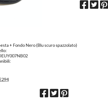
sta + Fondo Nero (Blu scuro spazzolato)
llo:
OEUY007NB02
ibili:
€294