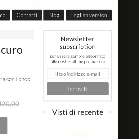
amo
Contatti
Blog
English version
Newsletter
subscription
scuro
per essere sempre aggiornato
sulle nostre ultime promozioni!
ta con Fondo
Iscriviti
420,00
Visti di recente