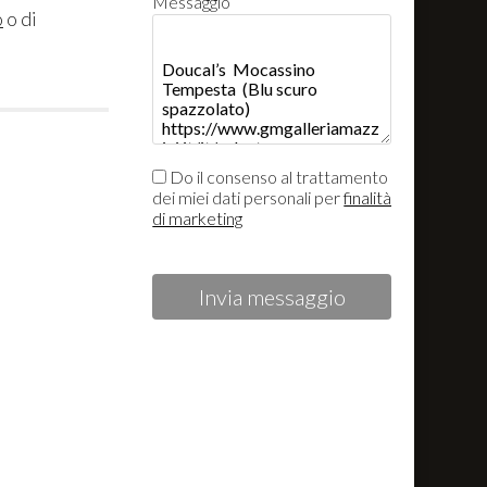
Messaggio
o
o di
Do il consenso al trattamento
dei miei dati personali per
finalità
di marketing
Invia messaggio