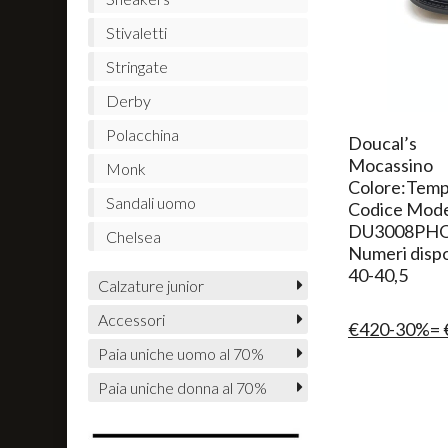
Stivaletti
Stringate
Derby
Polacchina
Doucal’s
Mocassino
Monk
Colore:Tempe
Sandali uomo
Codice Mode
DU3008PH
Chelsea
Numeri dispon
40-40,5
Calzature junior
Accessori
€420-30%= 
Paia uniche uomo al 70%
Paia uniche donna al 70%