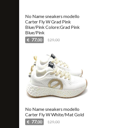
No Name sneakers modello
Carter Fly W Grad Pink
Blue/Pink Colore:Grad Pink
Blue/Pink
77
€
129,00
,00
No Name sneakers modello
Carter Fly W White/Mat Gold
77
€
129,00
,00