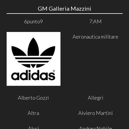
GM Galleria Mazzini
6punto9
7:AM
Aeronautica militare
Alberto Gozzi
Allegri
Altra
Alviero Martini
Alysi
Andrea Nobile