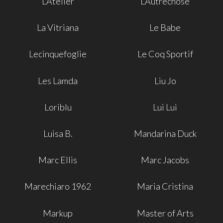
L'Atelier
L'Autrechose
La Vitriana
Le Babe
Lecinquefoglie
Le Coq Sportif
Les Lamda
Liu Jo
Loriblu
Lui Lui
Luisa B.
Mandarina Duck
Marc Ellis
Marc Jacobs
Marechiaro 1962
Maria Cristina
Markup
Master of Arts