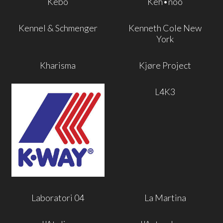
Kebo
Keh•noo
Kennel & Schmenger
Kenneth Cole New
York
Kharisma
Kjøre Project
L4K3
Laboratori 04
La Martina