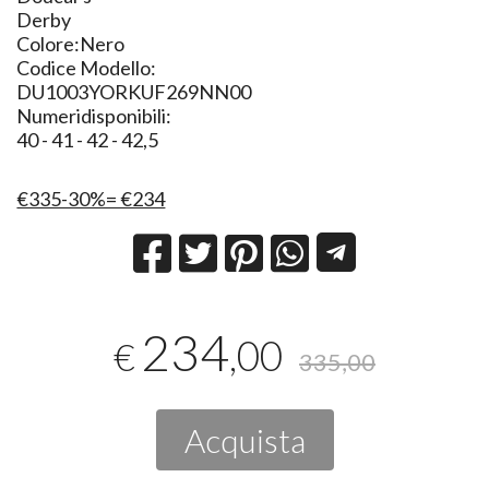
Derby
Colore:Nero
Codice Modello:
DU1003YORKUF269NN00
Numeridisponibili:
40 - 41 - 42 - 42,5
€335-30%= €234
234
,00
€
335,00
Acquista