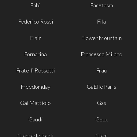
Fabi
Facetasm
Federico Rossi
Fila
Flair
Flower Mountain
Fornarina
Francesco Milano
Fratelli Rossetti
Frau
Freedomday
GaËlle Paris
Gai Mattiolo
Gas
Gaudí
Geox
Giancarlo Paoli
Glam