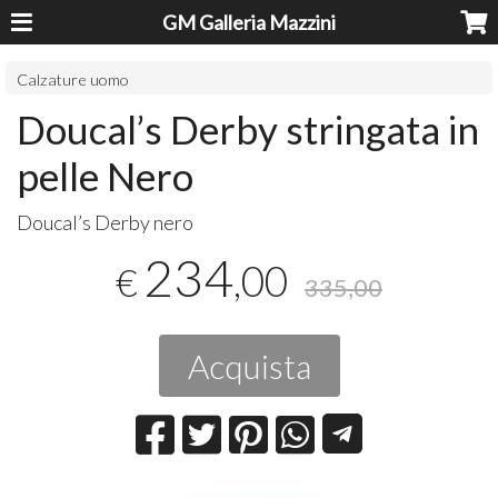
GM Galleria Mazzini
Calzature uomo
Doucal’s Derby stringata in
pelle Nero
Doucal’s Derby nero
234
,00
€
335,00
Acquista