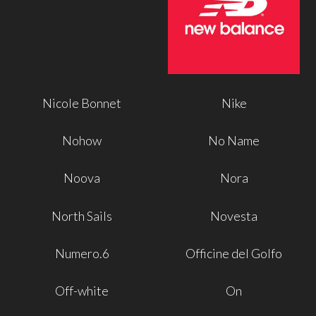
Nicole Bonnet
Nike
Nohow
No Name
Noova
Nora
North Sails
Novesta
Numero.6
Officine del Golfo
Off-white
On