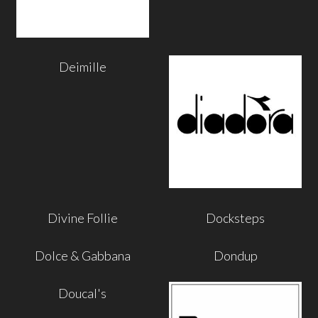
Deimille
Divine Follie
Docksteps
Dolce & Gabbana
Dondup
Doucal's