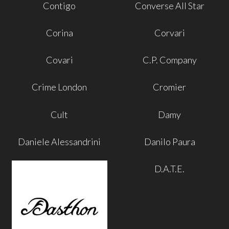
Contigo
Converse All Star
Corina
Corvari
Covari
C.P. Company
Crime London
Cromier
Cult
Damy
Daniele Alessandrini
Danilo Paura
D.A.T.E.