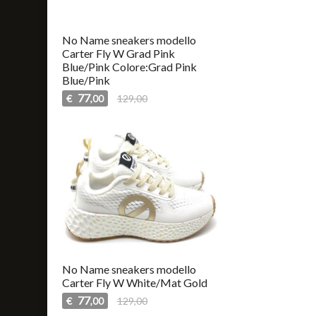
No Name sneakers modello
Carter Fly W Grad Pink
Blue/Pink Colore:Grad Pink
Blue/Pink
77
€
129,00
,00
No Name sneakers modello
Carter Fly W White/Mat Gold
77
€
129,00
,00