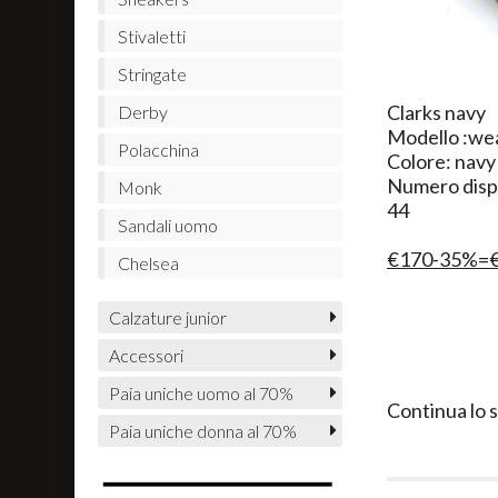
Stivaletti
Stringate
​Clarks navy
Derby
Modello :we
Polacchina
Colore: navy
Numero dispo
Monk
44
Sandali uomo
€170-35%=
Chelsea
Calzature junior
Accessori
Paia uniche uomo al 70%
Continua lo 
Paia uniche donna al 70%