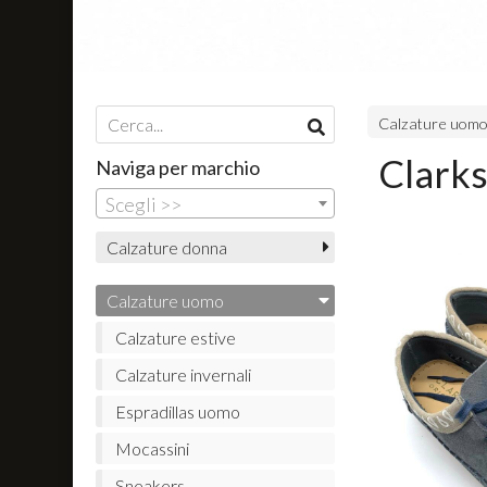
Calzature uom
Clark
Naviga per marchio
Scegli >>
Calzature donna
Calzature uomo
Calzature estive
Calzature invernali
Espradillas uomo
Mocassini
Sneakers