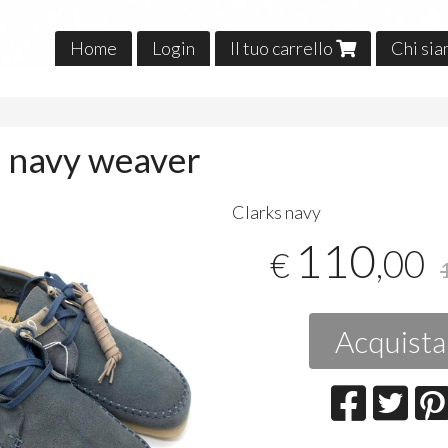
Home
Login
Il tuo carrello
Chi si
o
s navy weaver
​Clarks navy
110
,00
€
Acquista