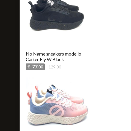
No Name sneakers modello
Carter Fly W Black
77
€
129,00
,00