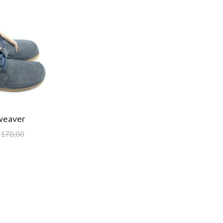
 weaver
170,00