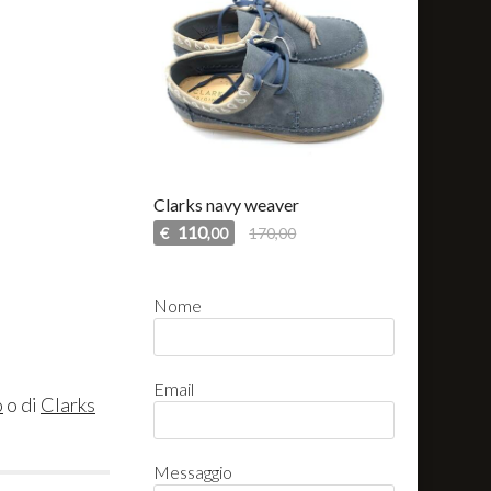
Clarks navy weaver
110
€
170,00
,00
Nome
Email
o
o di
Clarks
Messaggio