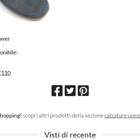
aver
nibile:
€110
shopping!
scopri altri prodotti della sezione
calzature uom
Visti di recente