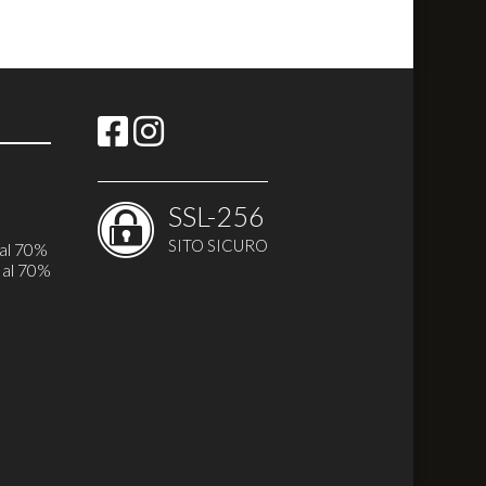
SSL-256
i
SITO SICURO
 al 70%
 al 70%