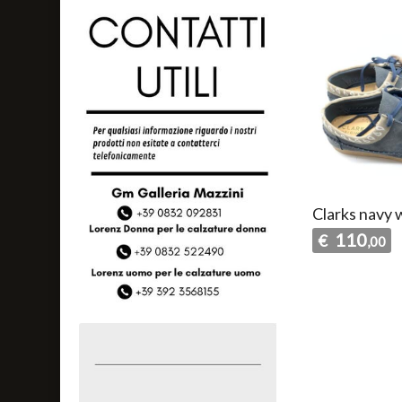
Clarks navy
110
€
,00