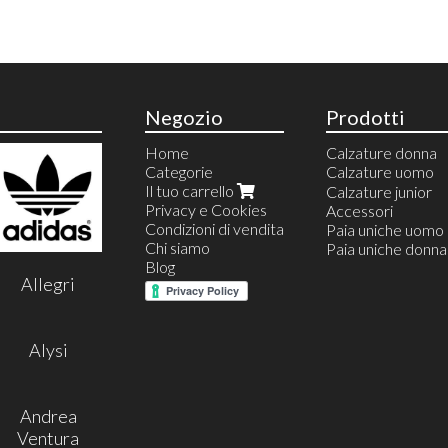
Negozio
Prodotti
Home
Calzature donna
Categorie
Calzature uomo
Il tuo carrello
Calzature estive
Calzature junior
Privacy e Cookies
Calzature invernal
Accessori
Condizioni di vendita
Espradillas uomo
Paia uniche uomo
Chi siamo
Mocassini
Paia uniche donna
Blog
Sneakers
Allegri
Stivaletti
Stringate
Derby
Polacchina
Alysi
Monk
Sandali uomo
Chelsea
Andrea
Ventura