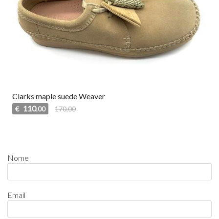
Clarks maple suede Weaver
110
€
170,00
,00
Nome
Email