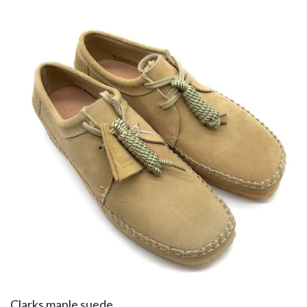
​Clarks maple suede