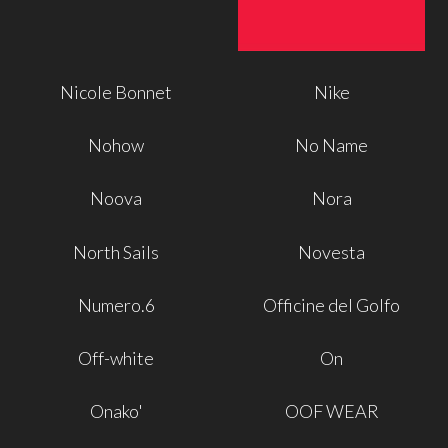
Nicole Bonnet
Nike
Nohow
No Name
Noova
Nora
North Sails
Novesta
Numero.6
Officine del Golfo
Off-white
On
Onako'
OOF WEAR