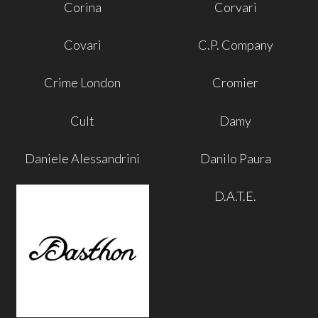
Corina
Corvari
Covari
C.P. Company
Crime London
Cromier
Cult
Damy
Daniele Alessandrini
Danilo Paura
D.A.T.E.