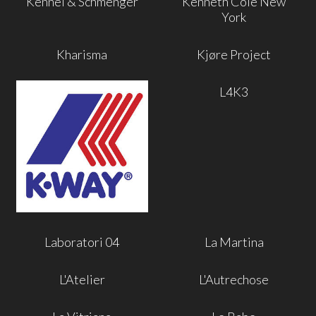
Kennel & Schmenger
Kenneth Cole New
York
Kharisma
Kjøre Project
L4K3
Laboratori 04
La Martina
L'Atelier
L'Autrechose