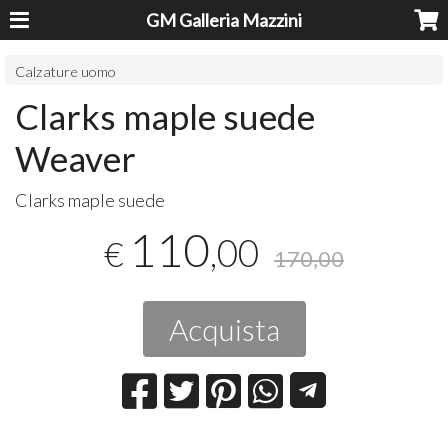
GM Galleria Mazzini
Calzature uomo
Clarks maple suede
Weaver
​Clarks maple suede
110
,00
€
170,00
Acquista