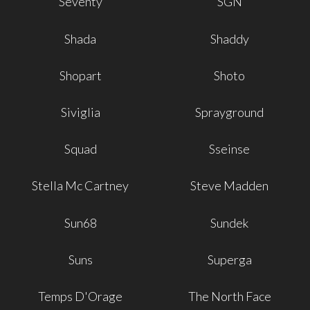
Seventy
SGN
Shada
Shaddy
Shopart
Shoto
Siviglia
Sprayground
Squad
Sseinse
Stella Mc Cartney
Steve Madden
Sun68
Sundek
Suns
Superga
Temps D'Orage
The North Face