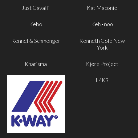
Just Cavalli
Kat Maconie
Kebo
Keh•noo
Kennel & Schmenger
Kenneth Cole New
York
Kharisma
Kjøre Project
L4K3