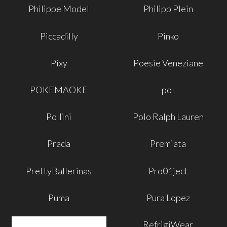
Philippe Model
Philipp Plein
Piccadilly
Pinko
Pixy
Poesie Veneziane
POKEMAOKE
pol
Pollini
Polo Ralph Lauren
Prada
Premiata
PrettyBallerinas
Pro01ject
Puma
Pura Lopez
RefrigiWear