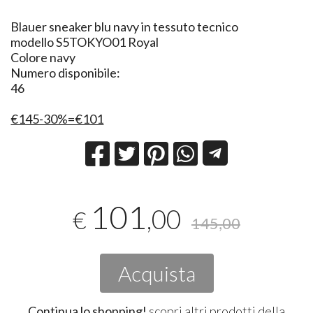
​Blauer sneaker blu navy in tessuto tecnico
modello S5TOKYO01 Royal
Colore navy
Numero disponibile:
46
€145-30%=€101
101
,00
€
145,00
Acquista
Continua lo shopping!
scopri altri prodotti della