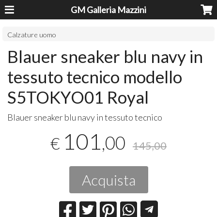
GM Galleria Mazzini
Calzature uomo
Blauer sneaker blu navy in
tessuto tecnico modello
S5TOKYO01 Royal
​Blauer sneaker blu navy in tessuto tecnico
101
,00
€
145,00
Acquista