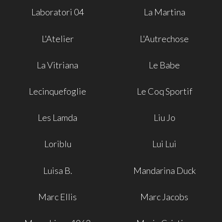
Laboratori 04
La Martina
L'Atelier
L'Autrechose
La Vitriana
Le Babe
Lecinquefoglie
Le Coq Sportif
Les Lamda
Liu Jo
Loriblu
Lui Lui
Luisa B.
Mandarina Duck
Marc Ellis
Marc Jacobs