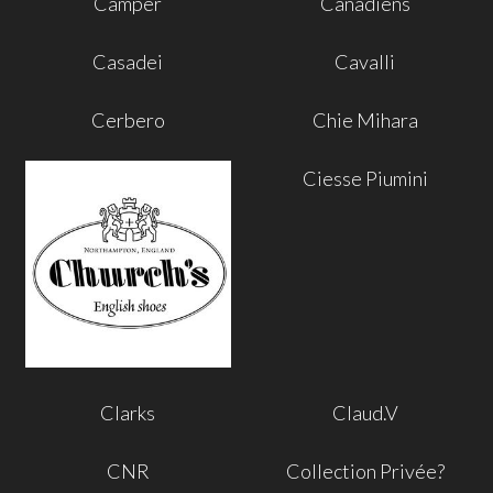
Camper
Canadiens
Casadei
Cavalli
Cerbero
Chie Mihara
Ciesse Piumini
Clarks
Claud.V
CNR
Collection Privée?