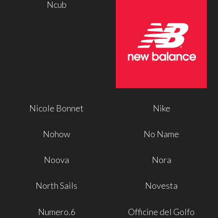
Ncub
Nicole Bonnet
Nike
Nohow
No Name
Noova
Nora
North Sails
Novesta
Numero.6
Officine del Golfo