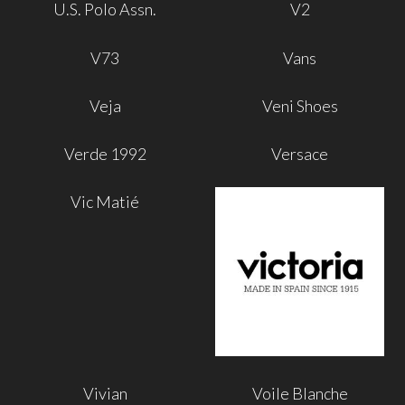
U.S. Polo Assn.
V2
V73
Vans
Veja
Veni Shoes
Verde 1992
Versace
Vic Matié
Vivian
Voile Blanche