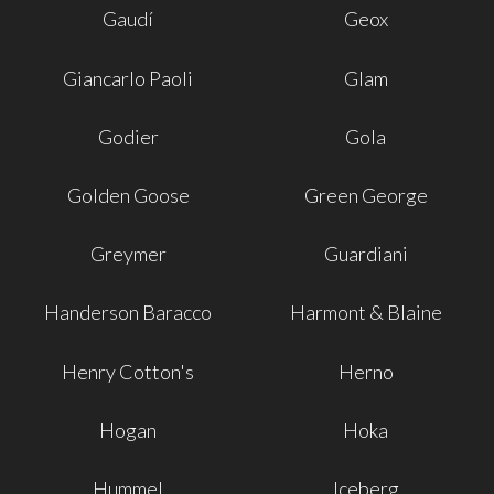
Gaudí
Geox
Giancarlo Paoli
Glam
Godier
Gola
Golden Goose
Green George
Greymer
Guardiani
Handerson Baracco
Harmont & Blaine
Henry Cotton's
Herno
Hogan
Hoka
Hummel
Iceberg