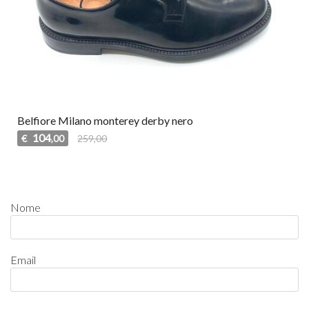
Belfiore Milano monterey derby nero
104
€
259,00
,00
Nome
Email