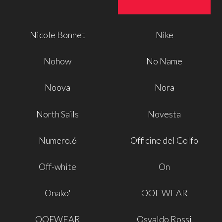
Nicole Bonnet
Nike
Nohow
No Name
Noova
Nora
North Sails
Novesta
Numero.6
Officine del Golfo
Off-white
On
Onako'
OOF WEAR
OOFWEAR
Osvaldo Rossi