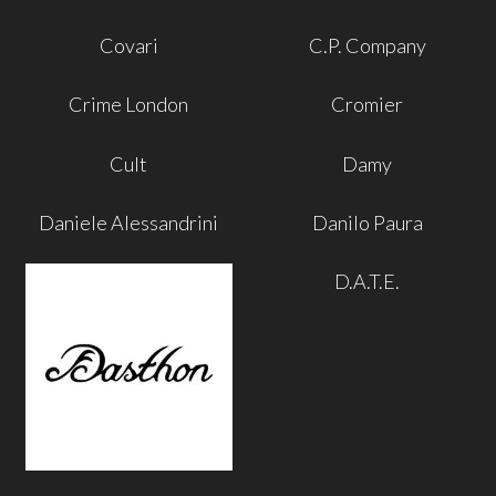
Covari
C.P. Company
Crime London
Cromier
Cult
Damy
Daniele Alessandrini
Danilo Paura
D.A.T.E.