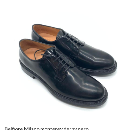
​Belfiore Milano monterey derby nero