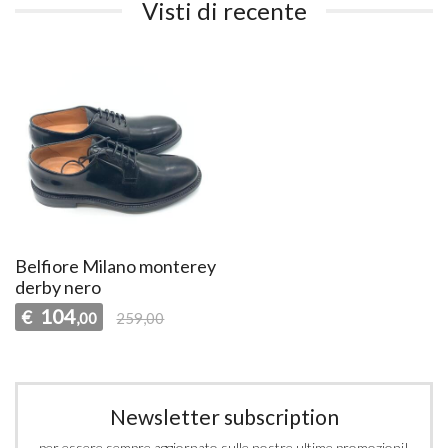
Visti di recente
Belfiore Milano monterey
derby nero
104
€
,00
259,00
Newsletter subscription
per essere sempre aggiornato sulle nostre ultime promozioni!