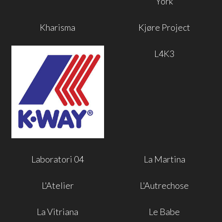
York
Kharisma
Kjøre Project
L4K3
Laboratori 04
La Martina
L'Atelier
L'Autrechose
La Vitriana
Le Babe