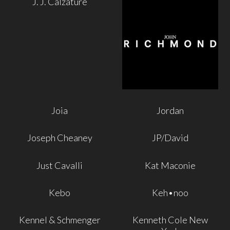
J. J. Calzature
Joia
Jordan
Joseph Cheaney
JP/David
Just Cavalli
Kat Maconie
Kebo
Keh•noo
Kennel & Schmenger
Kenneth Cole New