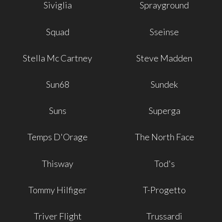
Siviglia
Sprayground
Squad
Sseinse
Stella Mc Cartney
Steve Madden
Sun68
Sundek
Suns
Superga
Temps D'Orage
The North Face
Thisway
Tod's
Tommy Hilfiger
T-Progetto
Triver Flight
Trussardi