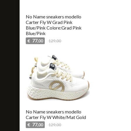
No Name sneakers modello
Carter Fly W Grad Pink
Blue/Pink Colore:Grad Pink
Blue/Pink
77
€
129,00
,00
No Name sneakers modello
Carter Fly W White/Mat Gold
77
€
129,00
,00