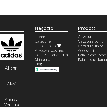
Negozio
Prodotti
Home
Calzature donna
Categorie
Calzature uomo
Il tuo carrello
Calzature estive
Calzature junior
Privacy e Cookies
Calzature invernal
Accessori
Condizioni di vendita
Espradillas uomo
Paia uniche uomo
Chi siamo
Mocassini
Paia uniche donna
Blog
Sneakers
Allegri
Stivaletti
Stringate
Derby
Polacchina
Alysi
Monk
Sandali uomo
Chelsea
Andrea
Ventura