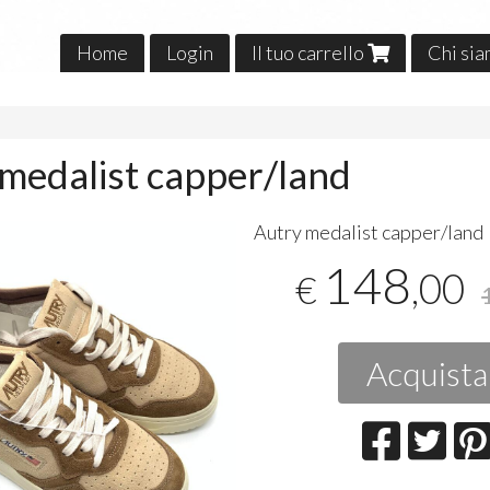
Home
Login
Il tuo carrello
Chi si
o
medalist capper/land
​Autry medalist capper/land
148
,00
€
Acquista