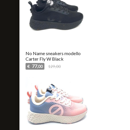
No Name sneakers modello
Carter Fly W Black
77
€
129,00
,00