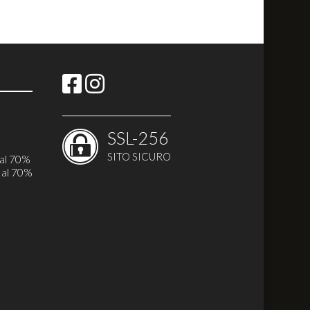
SSL-256
i
SITO SICURO
 al 70%
 al 70%