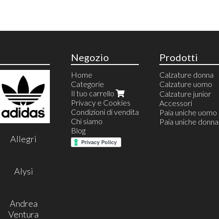
Negozio
Prodotti
Home
Calzature donna
Categorie
Calzature uomo
Il tuo carrello
Calzature estive
Calzature junior
Privacy e Cookies
Calzature invernal
Accessori
Condizioni di vendita
Espradillas uomo
Paia uniche uomo
Chi siamo
Mocassini
Paia uniche donna
Blog
Sneakers
Allegri
Stivaletti
Stringate
Derby
Polacchina
Alysi
Monk
Sandali uomo
Chelsea
Andrea
Ventura