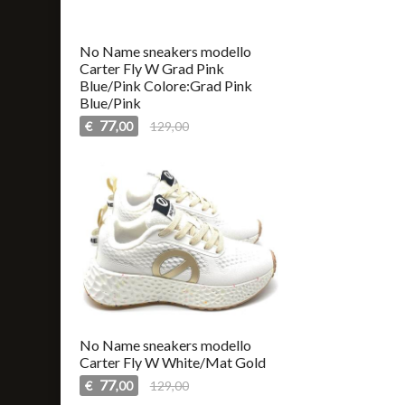
No Name sneakers modello
Carter Fly W Grad Pink
Blue/Pink Colore:Grad Pink
Blue/Pink
77
€
129,00
,00
No Name sneakers modello
Carter Fly W White/Mat Gold
77
€
129,00
,00