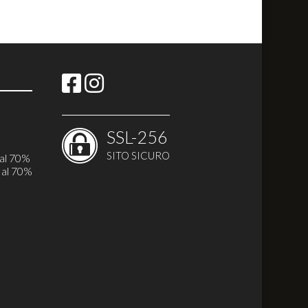
SSL-256
i
SITO SICURO
 al 70%
 al 70%