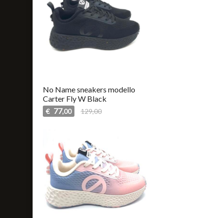
No Name sneakers modello
Carter Fly W Black
77
€
129,00
,00