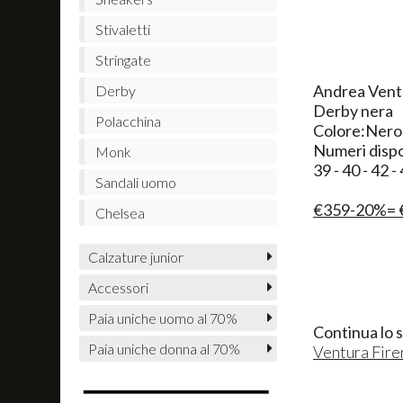
Stivaletti
Stringate
​Andrea Vent
Derby
Derby nera
Polacchina
Colore:Nero
Numeri dispo
Monk
39 - 40 - 42 - 
Sandali uomo
€359-20%= 
Chelsea
Calzature junior
Accessori
Paia uniche uomo al 70%
Continua lo 
Paia uniche donna al 70%
Ventura Fire