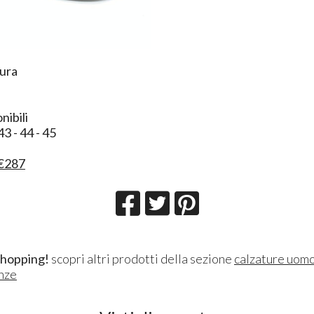
ura
nibili
43 - 44 - 45
€287
shopping!
scopri altri prodotti della sezione
calzature uom
nze