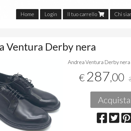
Home
Login
Il tuo carrello
Chi si
o
a Ventura Derby nera
​Andrea Ventura Derby nera
287
,00
€
Acquista