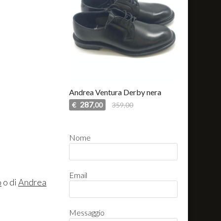
Andrea Ventura Derby nera
287
€
359,00
,00
Nome
Email
o
o di
Andrea
Messaggio