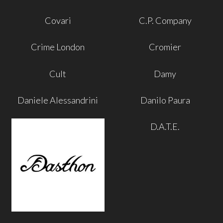
Covari
C.P. Company
Crime London
Cromier
Cult
Damy
Daniele Alessandrini
Danilo Paura
D.A.T.E.