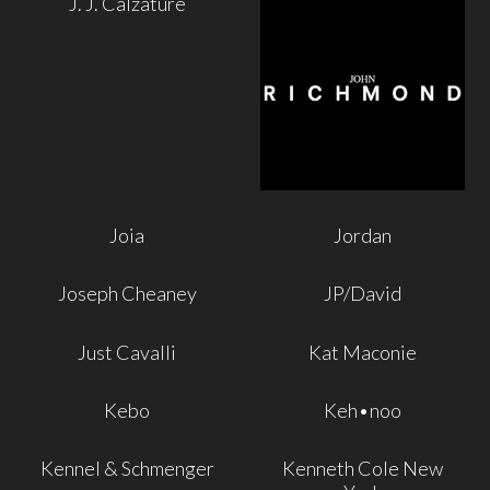
J. J. Calzature
Joia
Jordan
Joseph Cheaney
JP/David
Just Cavalli
Kat Maconie
Kebo
Keh•noo
Kennel & Schmenger
Kenneth Cole New