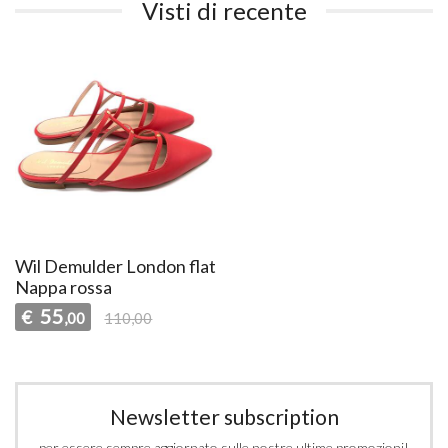
Visti di recente
Wil Demulder London flat
Nappa rossa
55
€
,00
110,00
Newsletter subscription
per essere sempre aggiornato sulle nostre ultime promozioni!