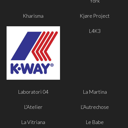
York
Kharisma
Kjøre Project
L4K3
Laboratori 04
La Martina
L'Atelier
L'Autrechose
La Vitriana
Le Babe