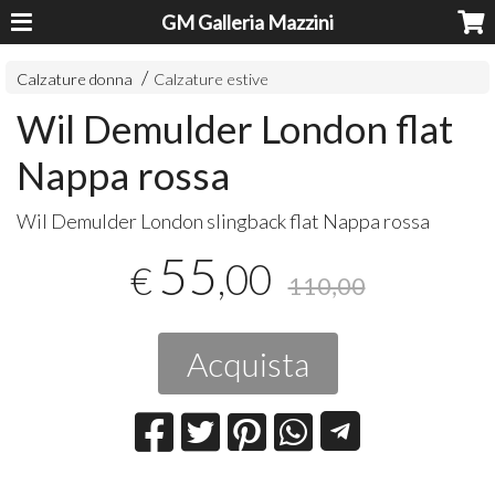
GM Galleria Mazzini
Calzature donna
Calzature estive
Wil Demulder London flat
Nappa rossa
Wil Demulder London slingback flat Nappa rossa
55
,00
€
110,00
Acquista