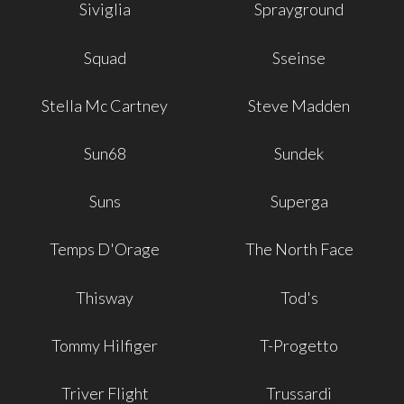
Siviglia
Sprayground
Squad
Sseinse
Stella Mc Cartney
Steve Madden
Sun68
Sundek
Suns
Superga
Temps D'Orage
The North Face
Thisway
Tod's
Tommy Hilfiger
T-Progetto
Triver Flight
Trussardi