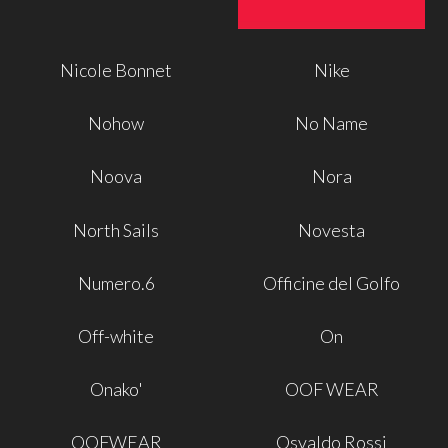
Nicole Bonnet
Nike
Nohow
No Name
Noova
Nora
North Sails
Novesta
Numero.6
Officine del Golfo
Off-white
On
Onako'
OOF WEAR
OOFWEAR
Osvaldo Rossi