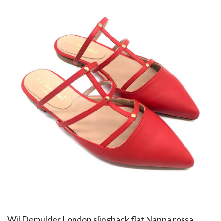
​Wil Demulder London slingback flat Nappa rossa