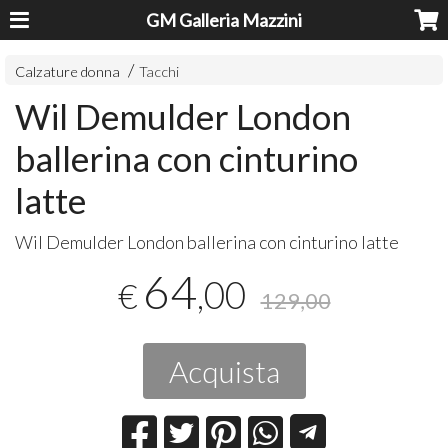
GM Galleria Mazzini
Calzature donna
Tacchi
Wil Demulder London
ballerina con cinturino
latte
Wil Demulder London ballerina con cinturino latte
64
,00
€
129,00
Acquista