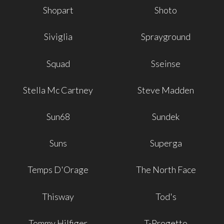
Shopart
Shoto
Siviglia
Sprayground
Squad
Sseinse
Stella Mc Cartney
Steve Madden
Sun68
Sundek
Suns
Superga
Temps D'Orage
The North Face
Thisway
Tod's
Tommy Hilfiger
T-Progetto