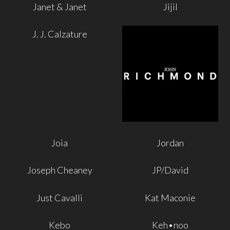
Janet & Janet
Jijil
J. J. Calzature
Joia
Jordan
Joseph Cheaney
JP/David
Just Cavalli
Kat Maconie
Kebo
Keh•noo