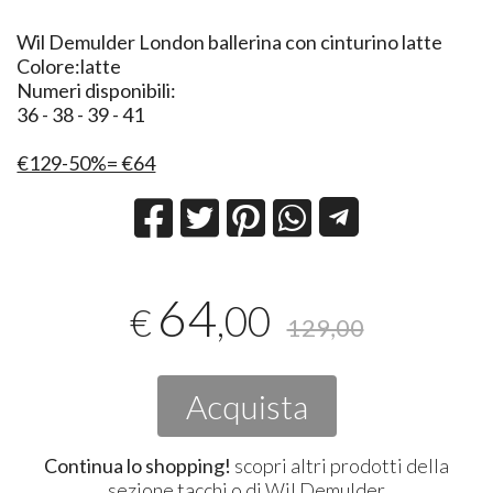
​Wil Demulder London ballerina con cinturino latte
Colore:latte
Numeri disponibili:
36 - 38 - 39 - 41
€129-50%= €64
64
,00
€
129,00
Acquista
Continua lo shopping!
scopri altri prodotti della
sezione
tacchi
o di
Wil Demulder