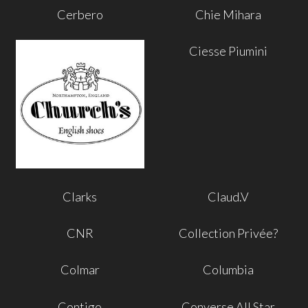
Cerbero
Chie Mihara
Ciesse Piumini
Clarks
Claud.V
CNR
Collection Privée?
Colmar
Columbia
Contigo
Converse All Star