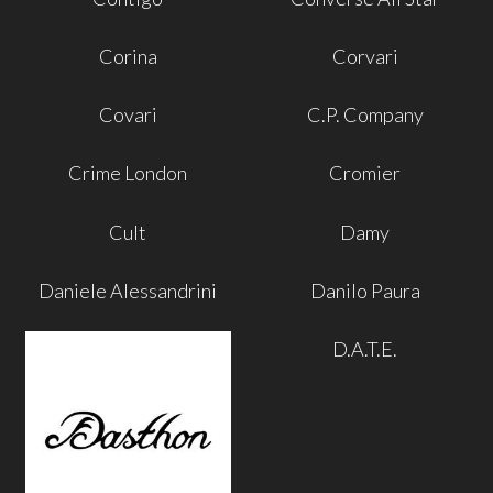
Corina
Corvari
Covari
C.P. Company
Crime London
Cromier
Cult
Damy
Daniele Alessandrini
Danilo Paura
D.A.T.E.