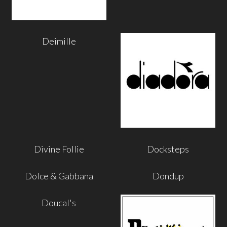
Deimille
Divine Follie
Docksteps
Dolce & Gabbana
Dondup
Doucal's