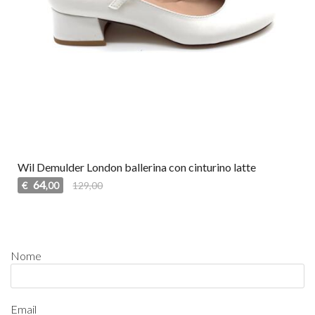
Wil Demulder London ballerina con cinturino latte
64
€
129,00
,00
Nome
Email