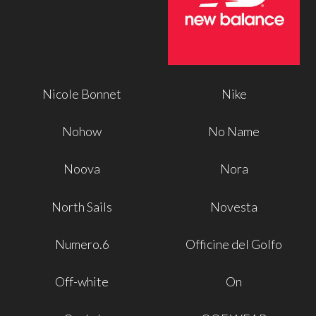
Nicole Bonnet
Nike
Nohow
No Name
Noova
Nora
North Sails
Novesta
Numero.6
Officine del Golfo
Off-white
On