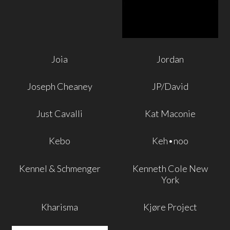
Joia
Jordan
Joseph Cheaney
JP/David
Just Cavalli
Kat Maconie
Kebo
Keh•noo
Kennel & Schmenger
Kenneth Cole New
York
Kharisma
Kjøre Project