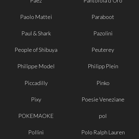
Paez
Pantofola d'Oro
Paolo Mattei
Paraboot
Paul & Shark
Pazolini
People of Shibuya
Peuterey
Philippe Model
Philipp Plein
Piccadilly
Pinko
Pixy
Poesie Veneziane
POKEMAOKE
pol
Pollini
Polo Ralph Lauren