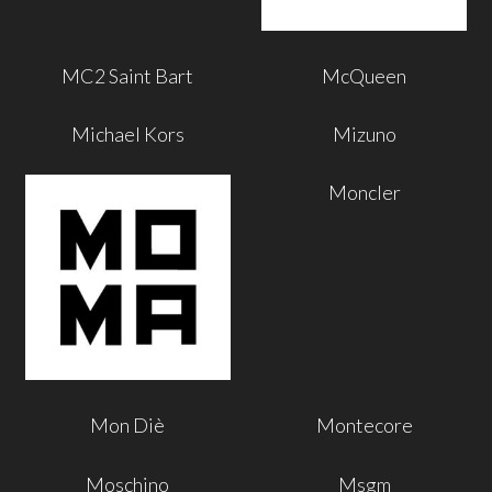
MC2 Saint Bart
McQueen
Michael Kors
Mizuno
Moncler
Mon Diè
Montecore
Moschino
Msgm