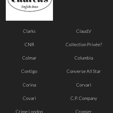
Clarks
Claud.V
CNR
Collection Privée?
Colmar
Columbia
Contigo
Converse All Star
Corina
Corvari
Covari
C.P. Company
Crime London
Cromier