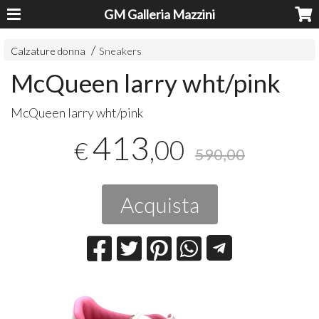
GM Galleria Mazzini
Calzature donna
Sneakers
McQueen larry wht/pink
McQueen larry wht/pink
413
,00
€
590,00
Acquista