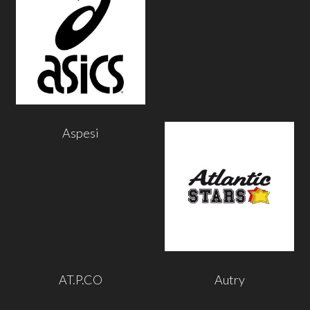
Aspesi
AT.P.CO
Autry