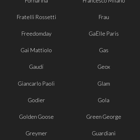
Fornarina
Francesco Milano
Fratelli Rossetti
Frau
Freedomday
GaËlle Paris
Gai Mattiolo
Gas
Gaudí
Geox
Giancarlo Paoli
Glam
Godier
Gola
Golden Goose
Green George
Greymer
Guardiani