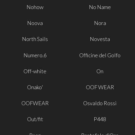
Nohow
No Name
Noova
Nora
North Sails
Novesta
Numero.6
Officine del Golfo
Off-white
On
Onako'
OOF WEAR
OOFWEAR
Osvaldo Rossi
Out/fit
P448