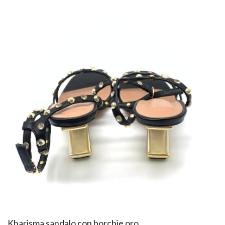
​Kharisma sandalo con borchie oro