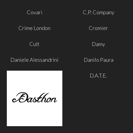
Covari
C.P. Company
Crime London
Cromier
Cult
Damy
Daniele Alessandrini
Danilo Paura
D.A.T.E.