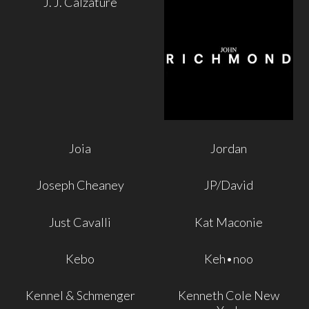
J. J. Calzature
Joia
Jordan
Joseph Cheaney
JP/David
Just Cavalli
Kat Maconie
Kebo
Keh•noo
Kennel & Schmenger
Kenneth Cole New