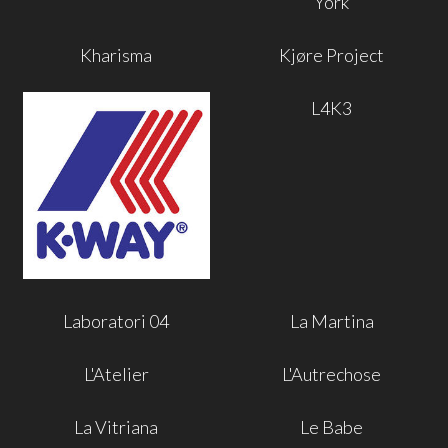
York
Kharisma
Kjøre Project
L4K3
Laboratori 04
La Martina
L'Atelier
L'Autrechose
La Vitriana
Le Babe