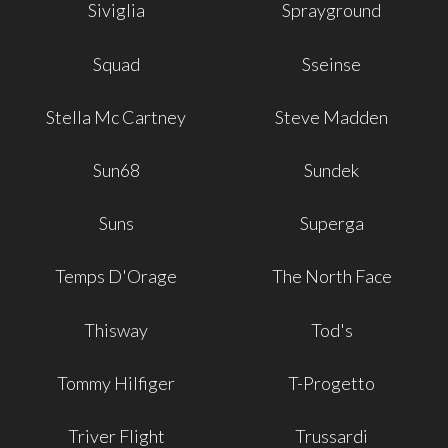
Siviglia
Sprayground
Squad
Sseinse
Stella Mc Cartney
Steve Madden
Sun68
Sundek
Suns
Superga
Temps D'Orage
The North Face
Thisway
Tod's
Tommy Hilfiger
T-Progetto
Triver Flight
Trussardi