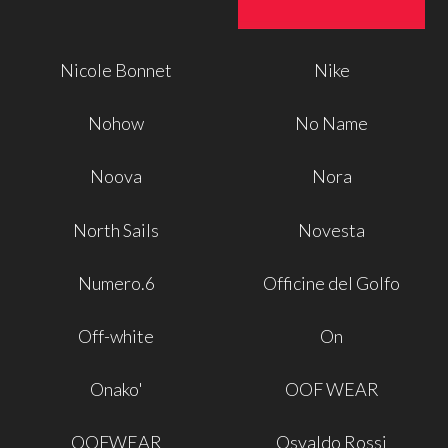
Nicole Bonnet
Nike
Nohow
No Name
Noova
Nora
North Sails
Novesta
Numero.6
Officine del Golfo
Off-white
On
Onako'
OOF WEAR
OOFWEAR
Osvaldo Rossi