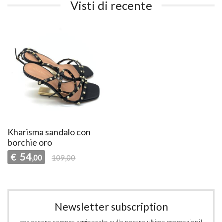
Visti di recente
Kharisma sandalo con
borchie oro
54
€
,00
109,00
Newsletter subscription
per essere sempre aggiornato sulle nostre ultime promozioni!