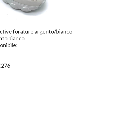
active forature argento/bianco
nto bianco
nibile:
€276