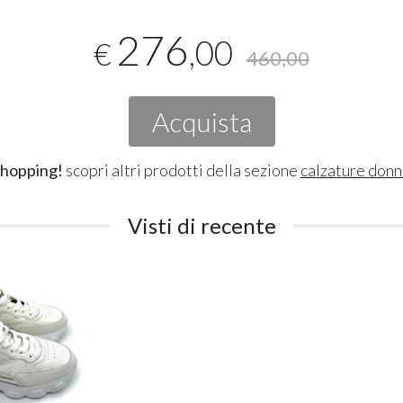
276
,00
€
460,00
Acquista
shopping!
scopri altri prodotti della sezione
calzature don
Visti di recente