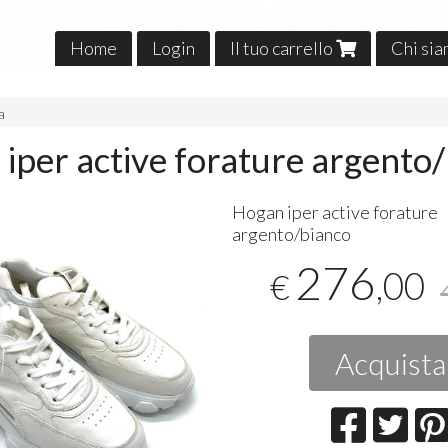
Home
Login
Il tuo carrello
Chi si
a
iper active forature argento
​Hogan iper active forature
argento/bianco
276
,00
€
Acquista