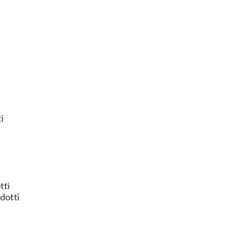
i
tti
dotti