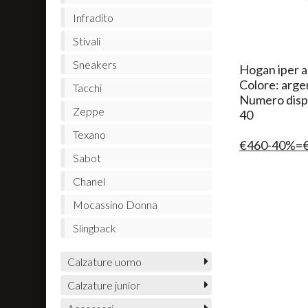
Infradito
Stivali
Sneakers
​Hogan iper 
Colore: arge
Tacchi
Numero dispo
Zeppe
40
Texano
€460-40%=
Sabot
Chanel
Mocassino Donna
Slingback
Calzature uomo
Calzature junior