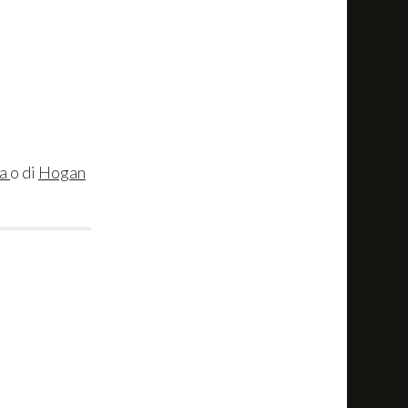
na
o di
Hogan