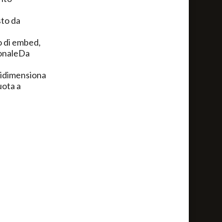
sto da
o di embed,
ionaleDa
idimensiona
ota a