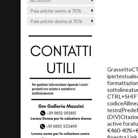
Accessori
Paia uniche uomo al 70%
Paia uniche donna al 70%
GrassettoC
ipertestual
formattazio
sottolineat
CTRL+SHIFT+
codiceAllinea
testo(Pred
(DIV)Citazio
active forat
€460-40%=€27
finestra Lin