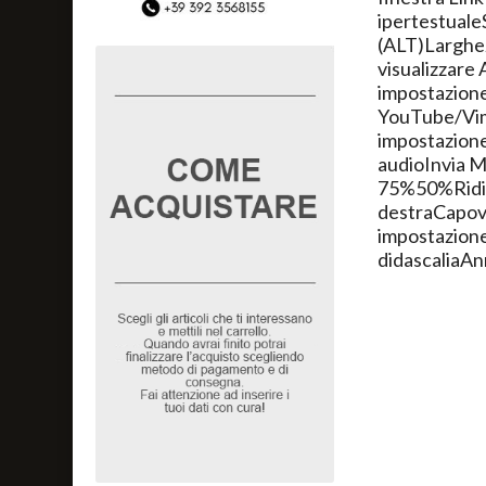
ipertestuale
(ALT)Larghez
visualizzare 
impostazione
YouTube/Vim
impostazione
audioInvia 
75%50%Ridim
destraCapov
impostazione
didascaliaA