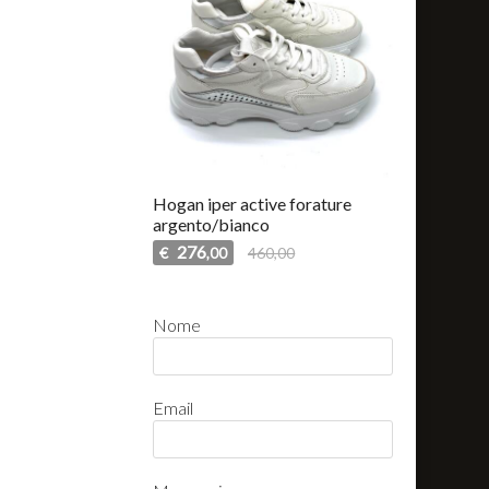
Hogan iper active forature
argento/bianco
276
€
460,00
,00
Nome
Email