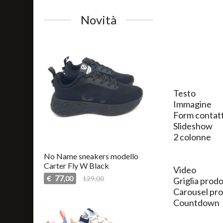
Novità
Testo
Immagine
Form contatt
Slideshow
2 colonne
No Name sneakers modello
Carter Fly W Black
Video
77
€
129,00
,00
Griglia prodo
Carousel pro
Countdown