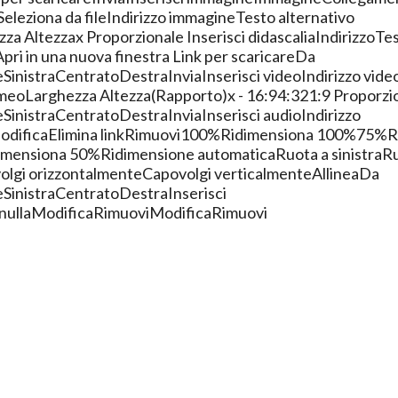
Seleziona da fileIndirizzo immagineTesto alternativo
za Altezzax Proporzionale Inserisci didascaliaIndirizzoTe
Apri in una nuova finestra Link per scaricareDa
SinistraCentratoDestraInviaInserisci videoIndirizzo vide
eoLarghezza Altezza(Rapporto)x - 16:94:321:9 Proporz
SinistraCentratoDestraInviaInserisci audioIndirizzo
ModificaElimina linkRimuovi100%Ridimensiona 100%75%R
ensiona 50%Ridimensione automaticaRuota a sinistraRu
olgi orizzontalmenteCapovolgi verticalmenteAllineaDa
SinistraCentratoDestraInserisci
nnullaModificaRimuoviModificaRimuovi