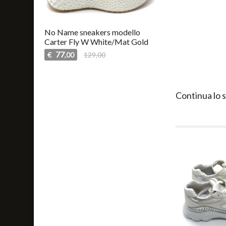
No Name sneakers modello
Carter Fly W White/Mat Gold
77
€
129,00
,00
Continua lo 