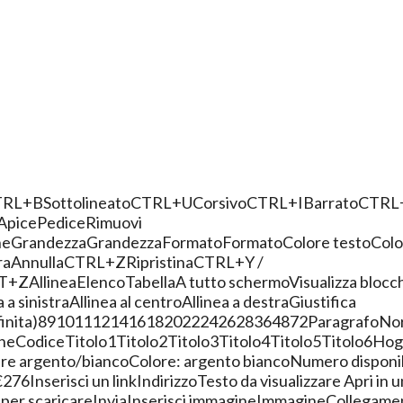
TRL+BSottolineatoCTRL+UCorsivoCTRL+IBarratoCTRL
eApicePediceRimuovi
neGrandezzaGrandezzaFormatoFormatoColore testoColo
uraAnnullaCTRL+ZRipristinaCTRL+Y /
ZAllineaElencoTabellaA tutto schermoVisualizza blocchi
 a sinistraAllinea al centroAllinea a destraGiustifica
efinita)891011121416182022242628364872ParagrafoNo
neCodiceTitolo1Titolo2Titolo3Titolo4Titolo5Titolo6​Hog
ure argento/biancoColore: argento biancoNumero disponi
6Inserisci un linkIndirizzoTesto da visualizzare Apri in 
k per scaricareInviaInserisci immagineImmagineCollegame