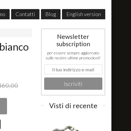
amo
Contatti
Blog
English version
Newsletter
subscription
/bianco
per essere sempre aggiornato
sulle nostre ultime promozioni!
Iscriviti
460,00
Visti di recente