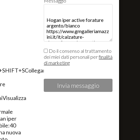
Messaggio
Do il consenso al trattamento
dei miei dati personali per
finalità
di marketing
+SHIFT+SCollegamento
re
Invia messaggio
Visualizza
rmale
an iper
bile:40
una nuova
nto