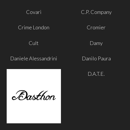
Covari
C.P. Company
Crime London
Cromier
Cult
Damy
Daniele Alessandrini
Danilo Paura
D.A.T.E.