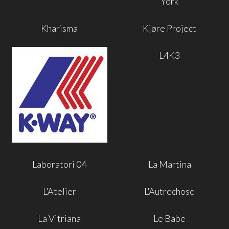
York
Kharisma
Kjøre Project
L4K3
Laboratori 04
La Martina
L'Atelier
L'Autrechose
La Vitriana
Le Babe