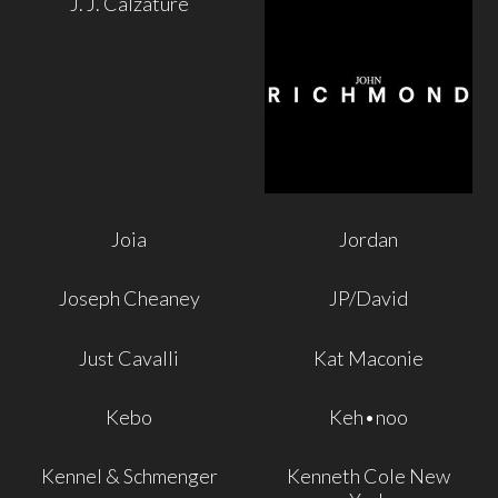
J. J. Calzature
Joia
Jordan
Joseph Cheaney
JP/David
Just Cavalli
Kat Maconie
Kebo
Keh•noo
Kennel & Schmenger
Kenneth Cole New