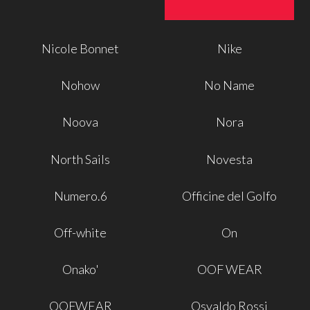
Nicole Bonnet
Nike
Nohow
No Name
Noova
Nora
North Sails
Novesta
Numero.6
Officine del Golfo
Off-white
On
Onako'
OOF WEAR
OOFWEAR
Osvaldo Rossi