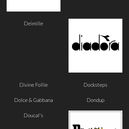
Deimille
Divine Follie
Docksteps
Dolce & Gabbana
Dondup
Doucal's