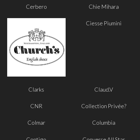
Cerbero
Chie Mihara
Ciesse Piumini
Clarks
Claud.V
CNR
Collection Privée?
Colmar
Columbia
Contigo
Converse All Star