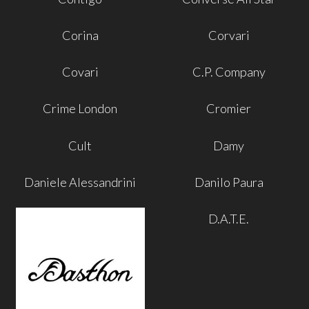
Corina
Corvari
Covari
C.P. Company
Crime London
Cromier
Cult
Damy
Daniele Alessandrini
Danilo Paura
D.A.T.E.