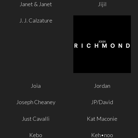
Janet & Janet
Jijil
J. J. Calzature
Joia
Jordan
Joseph Cheaney
JP/David
Just Cavalli
Kat Maconie
Kebo
Keh•noo