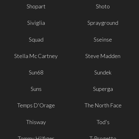
Shopart
Shoto
Siviglia
Sprayground
Squad
Sseinse
Stella Mc Cartney
Steve Madden
Sun68
Sundek
Suns
Superga
Temps D'Orage
The North Face
Thisway
Tod's
Tommy Hilfiger
T-Progetto