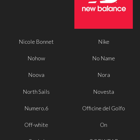
Nicole Bonnet
Nike
Nohow
No Name
Noova
Nora
North Sails
Novesta
Numero.6
Officine del Golfo
Off-white
On