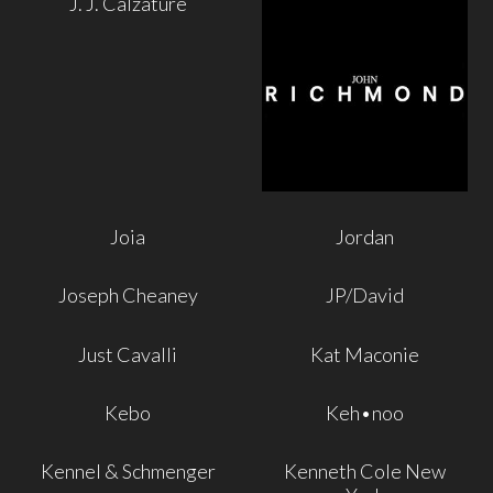
J. J. Calzature
Joia
Jordan
Joseph Cheaney
JP/David
Just Cavalli
Kat Maconie
Kebo
Keh•noo
Kennel & Schmenger
Kenneth Cole New