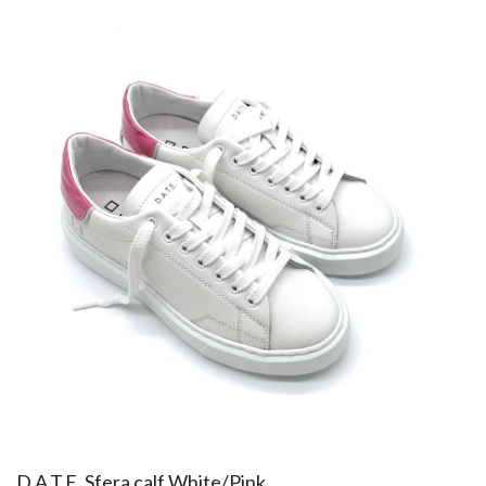
​D.A.T.E. Sfera calf White/Pink