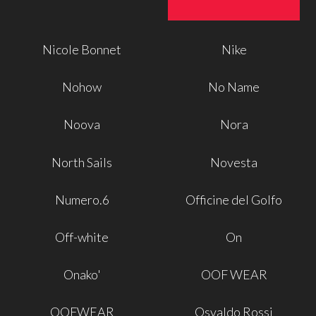
Nicole Bonnet
Nike
Nohow
No Name
Noova
Nora
North Sails
Novesta
Numero.6
Officine del Golfo
Off-white
On
Onako'
OOF WEAR
OOFWEAR
Osvaldo Rossi