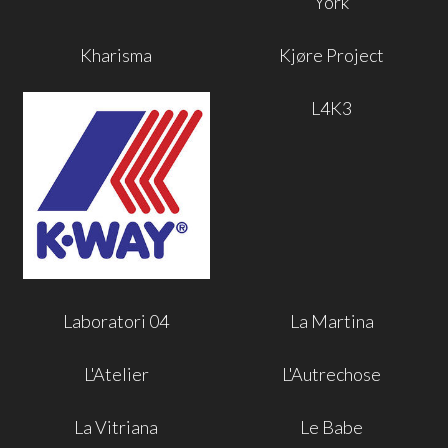
York
Kharisma
Kjøre Project
L4K3
Laboratori 04
La Martina
L'Atelier
L'Autrechose
La Vitriana
Le Babe