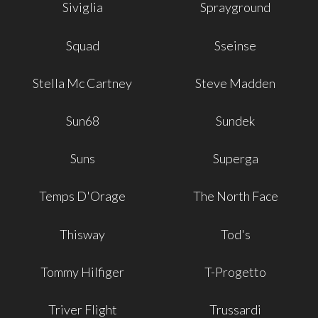
Siviglia
Sprayground
Squad
Sseinse
Stella Mc Cartney
Steve Madden
Sun68
Sundek
Suns
Superga
Temps D'Orage
The North Face
Thisway
Tod's
Tommy Hilfiger
T-Progetto
Triver Flight
Trussardi