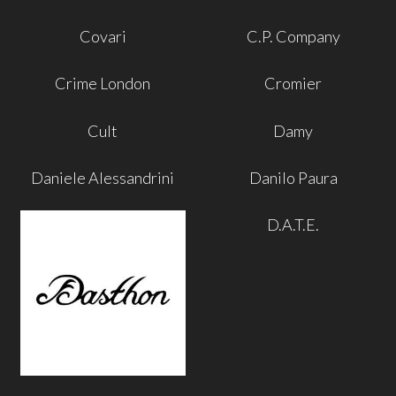
Covari
C.P. Company
Crime London
Cromier
Cult
Damy
Daniele Alessandrini
Danilo Paura
D.A.T.E.