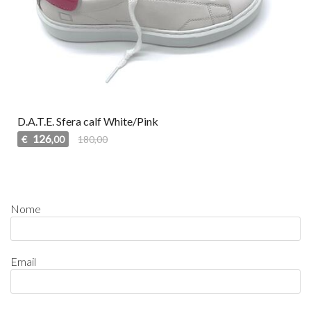
D.A.T.E. Sfera calf White/Pink
126
€
180,00
,00
Nome
Email