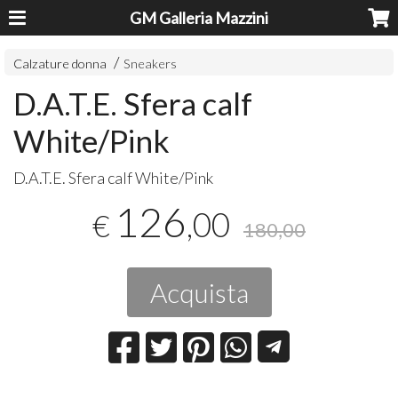
GM Galleria Mazzini
Calzature donna
Sneakers
D.A.T.E. Sfera calf
White/Pink
D.A.T.E. Sfera calf White/Pink
126
,00
€
180,00
Acquista