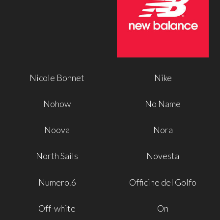
Nicole Bonnet
Nike
Nohow
No Name
Noova
Nora
North Sails
Novesta
Numero.6
Officine del Golfo
Off-white
On