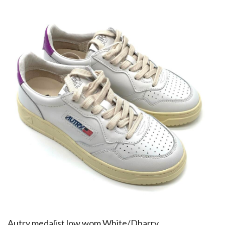
​Autry medalist low wom White/Dbarry