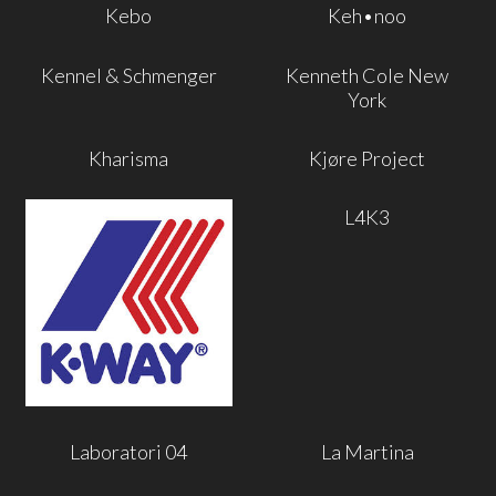
Kebo
Keh•noo
Kennel & Schmenger
Kenneth Cole New
York
Kharisma
Kjøre Project
L4K3
Laboratori 04
La Martina