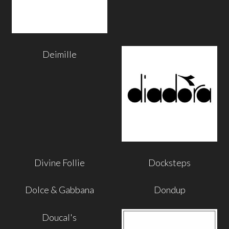
Deimille
Divine Follie
Docksteps
Dolce & Gabbana
Dondup
Doucal's