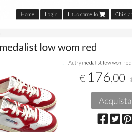
Home
Login
Il tuo carrello
Chi si
a
medalist low wom red
Autry medalist low wom red
176
,00
€
Acquista