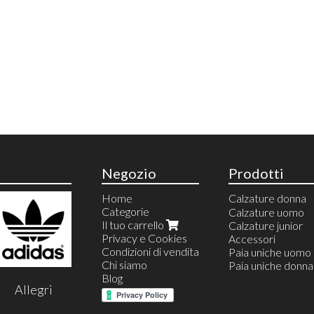
Negozio
Prodotti
Home
Calzature donna
Categorie
Anfibi
Calzature uomo
Il tuo carrello
Ballerine
Calzature junior
Privacy e Cookies
Calzature estive
Accessori
Condizioni di vendita
Calzature invernal
Paia uniche uomo
Chi siamo
Espadrillas
Paia uniche donna
Blog
Sandali
Allegri
Infradito
Stivali