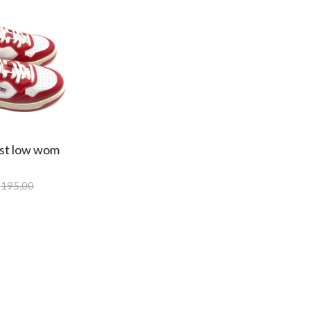
ist low wom
195,00