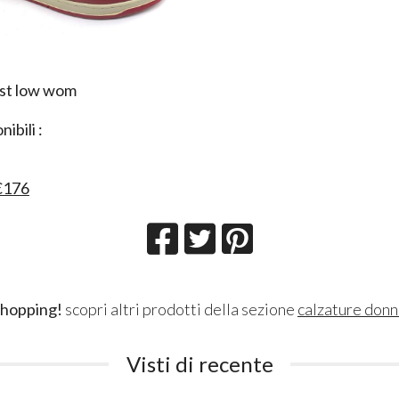
ist low wom
ibili :
€176
shopping!
scopri altri prodotti della sezione
calzature don
Visti di recente