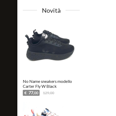
Novità
No Name sneakers modello
Carter Fly W Black
77
€
129,00
,00