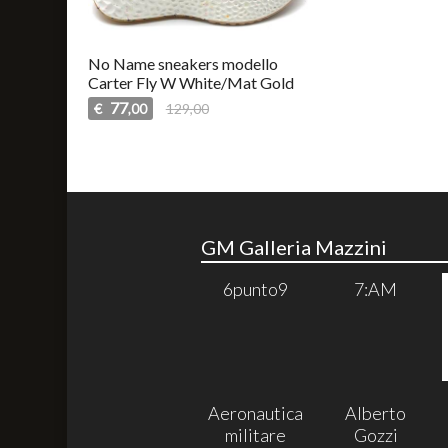
No Name sneakers modello
Carter Fly W White/Mat Gold
77
€
129,00
,00
GM Galleria Mazzini
6punto9
7:AM
Aeronautica
Alberto
militare
Gozzi