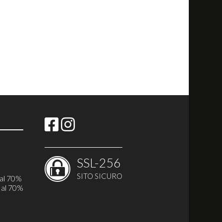
SSL-256
SITO SICURO
i
 al 70%
 al 70%