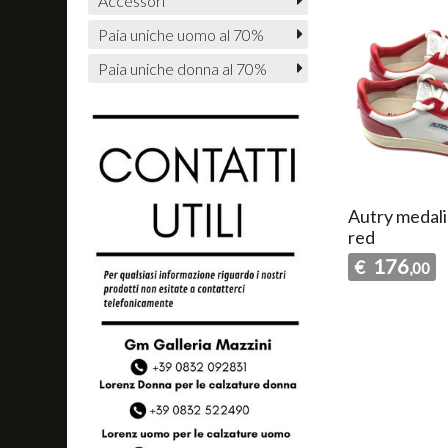
Accessori
Paia uniche uomo al 70%
Paia uniche donna al 70%
Autry medal
red
176
€
,00