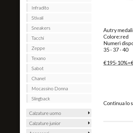
Infradito
Stivali
Sneakers
​Autry medal
Colore:red
Tacchi
Numeri dispon
Zeppe
35 - 37 - 40
Texano
€195-10%=
Sabot
Chanel
Mocassino Donna
Slingback
Continua lo 
Calzature uomo
Calzature junior