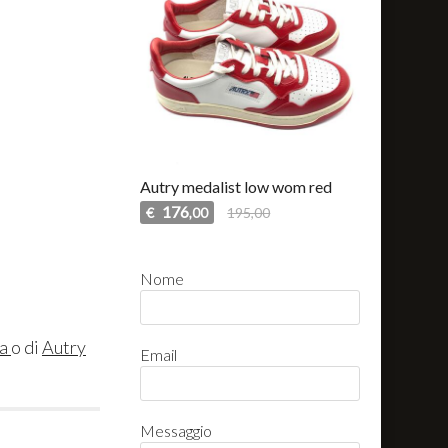
Autry medalist low wom red
176
€
195,00
,00
Nome
na
o di
Autry
Email
Messaggio