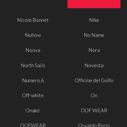
Nicole Bonnet
Nike
Nohow
No Name
Noova
Nora
North Sails
Novesta
Numero.6
Officine del Golfo
Off-white
On
Onako'
OOF WEAR
OOFWEAR
Osvaldo Rossi