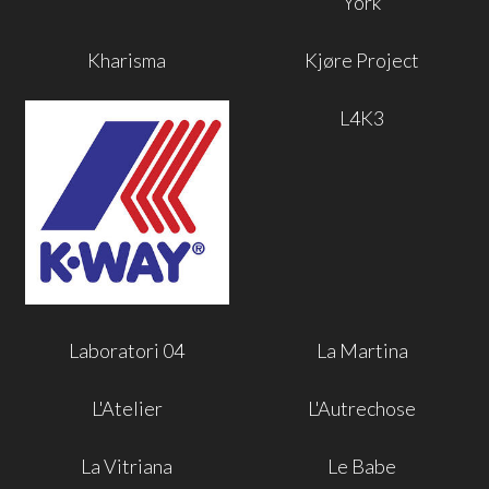
York
Kharisma
Kjøre Project
L4K3
Laboratori 04
La Martina
L'Atelier
L'Autrechose
La Vitriana
Le Babe