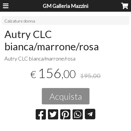
GM Galleria Mazzini
Calzature donna
Autry CLC
bianca/marrone/rosa
Autry
CLC
bianca/marrone/rosa
156
,00
€
195,00
Acquista