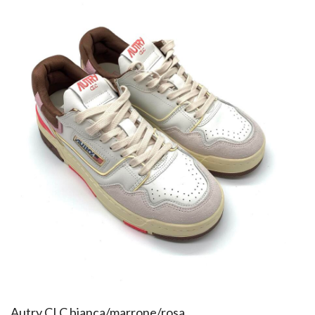
​Autry CLC bianca/marrone/rosa