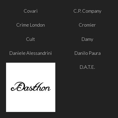
Covari
C.P. Company
Crime London
Cromier
Cult
Damy
Daniele Alessandrini
Danilo Paura
D.A.T.E.