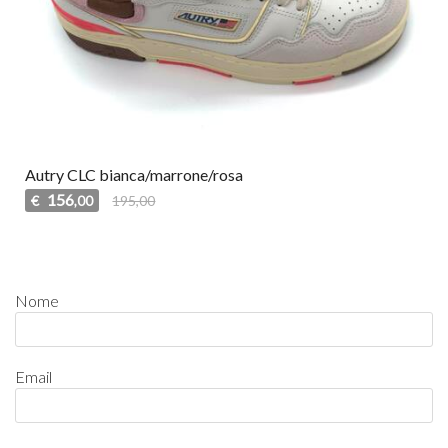
Autry CLC bianca/marrone/rosa
156
€
195,00
,00
Nome
Email