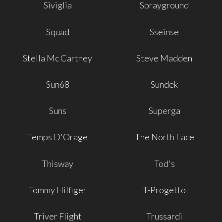
Siviglia
Sprayground
Squad
Sseinse
Stella Mc Cartney
Steve Madden
Sun68
Sundek
Suns
Superga
Temps D'Orage
The North Face
Thisway
Tod's
Tommy Hilfiger
T-Progetto
Triver Flight
Trussardi