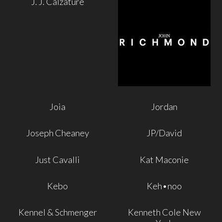
J. J. Calzature
Joia
Jordan
Joseph Cheaney
JP/David
Just Cavalli
Kat Maconie
Kebo
Keh•noo
Kennel & Schmenger
Kenneth Cole New