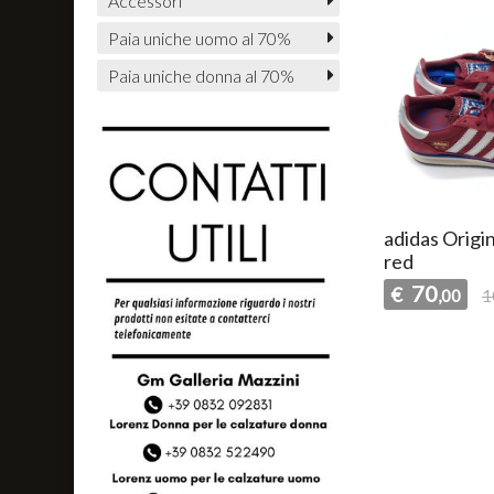
Accessori
Paia uniche uomo al 70%
Paia uniche donna al 70%
adidas Origin
red
70
€
,00
1