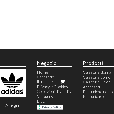
Negozio
Prodotti
Home
Calzature donna
Categorie
Anfibi
Calzature uomo
Il tuo carrello
Ballerine
Calzature junior
Privacy e Cookies
Calzature estive
Accessori
Condizioni di vendita
Calzature invernal
Paia uniche uomo
Chi siamo
Espadrillas
Paia uniche donna
Blog
Sandali
Allegri
Infradito
Stivali