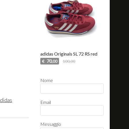
adidas Originals SL 72 RS red
70
€
100,00
,00
Nome
didas
Email
Messaggio