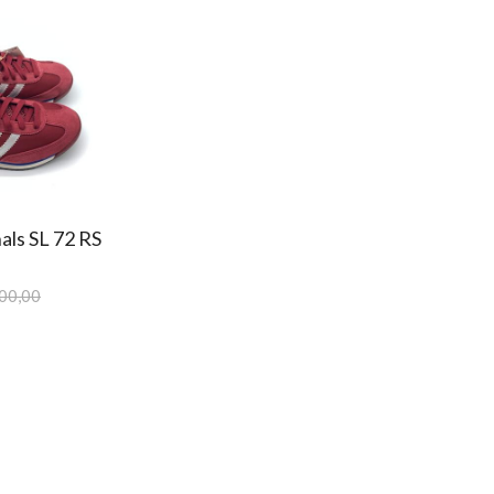
als SL 72 RS
00,00