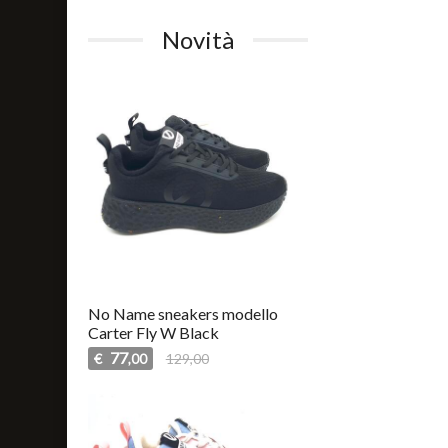
Novità
No Name sneakers modello
Carter Fly W Black
77
€
129,00
,00