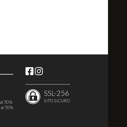
SSL-256
SITO SICURO
i
 al 70%
 al 70%