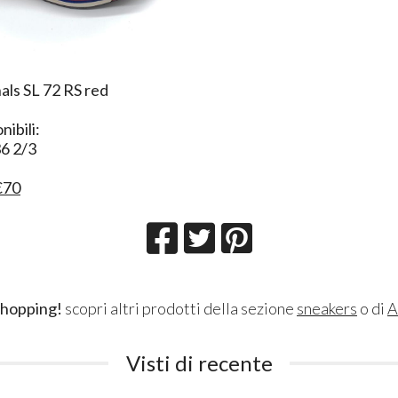
nals SL 72 RS red
ibili:
36 2/3
€70
shopping!
scopri altri prodotti della sezione
sneakers
o di
A
Visti di recente