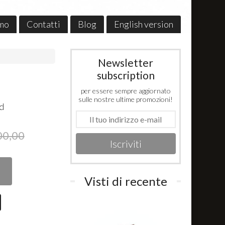
amo
Contatti
Blog
English version
Newsletter
subscription
per essere sempre aggiornato
sulle nostre ultime promozioni!
ed
00,00
Iscriviti
Visti di recente