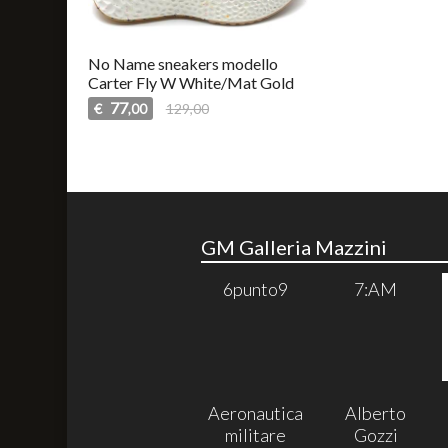
No Name sneakers modello
Carter Fly W White/Mat Gold
77
€
129,00
,00
GM Galleria Mazzini
6punto9
7:AM
Aeronautica
Alberto
militare
Gozzi