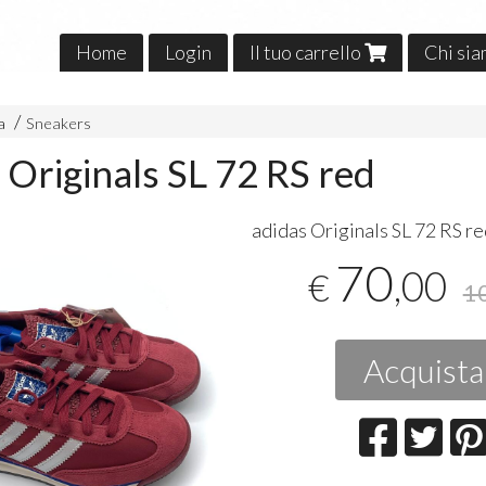
Home
Login
Il tuo carrello
Chi si
na
Sneakers
 Originals SL 72 RS red
adidas Originals SL 72 RS r
70
,00
€
1
Acquista