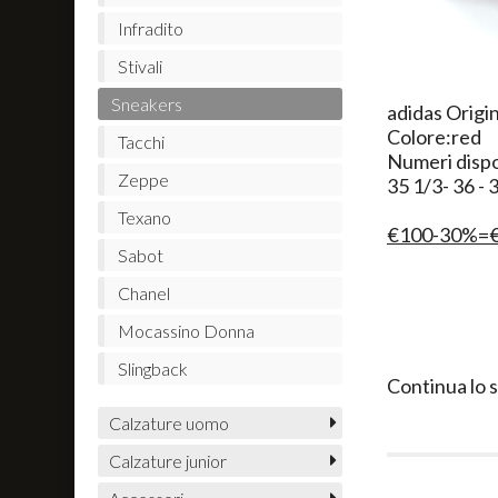
Infradito
Stivali
Sneakers
​adidas Origi
Colore:red
Tacchi
Numeri dispon
Zeppe
35 1/3- 36 - 
Texano
€100-30%=
Sabot
Chanel
Mocassino Donna
Slingback
Continua lo 
Calzature uomo
Calzature junior